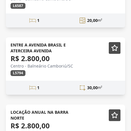
L6587
1
20,00
m²
Mobiliado
ENTRE A AVENIDA BRASIL E
ATERCEIRA AVENIDA
R$ 2.800,00
Centro - Balneário Camboriú/SC
L5794
1
30,00
m²
LOCAÇÃO
Mobiliado
LOCAÇÃO ANUAL NA BARRA
NORTE
R$ 2.800,00