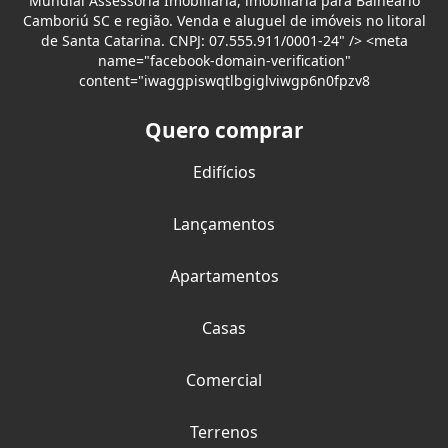
Mundial Assessoria Imobiliária, imobiliária para Balneário
Camboriú SC e região. Venda e aluguel de imóveis no litoral
de Santa Catarina. CNPJ: 07.555.911/0001-24" /> <meta
name="facebook-domain-verification"
content="iwaggpiswqtlbgiglviwgp6n0fpzv8
Quero comprar
Edifícios
Lançamentos
Apartamentos
Casas
Comercial
Terrenos