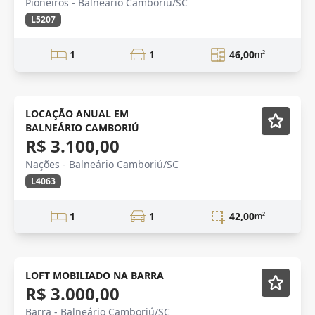
Pioneiros - Balneário Camboriú/SC
L5207
1
1
46,00
m²
Mobiliado
LOCAÇÃO ANUAL EM
BALNEÁRIO CAMBORIÚ
Exclusividade
R$ 3.100,00
Nações - Balneário Camboriú/SC
L4063
1
1
42,00
m²
LOFT
Mobiliado
LOFT MOBILIADO NA BARRA
R$ 3.000,00
Barra - Balneário Camboriú/SC