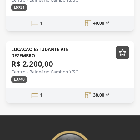
L5721
1
40,00
m²
AVENIDA BRASIL
Mobiliado
LOCAÇÃO ESTUDANTE ATÉ
DEZEMBRO
R$ 2.200,00
Centro - Balneário Camboriú/SC
L3740
1
38,00
m²