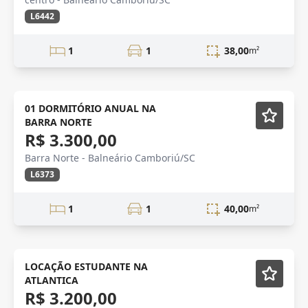
L6442
1
1
38,00
m²
barra norte
Mobiliado
01 DORMITÓRIO ANUAL NA
BARRA NORTE
R$ 3.300,00
Barra Norte - Balneário Camboriú/SC
L6373
1
1
40,00
m²
LOCAÇÃO
Mobiliado
LOCAÇÃO ESTUDANTE NA
ATLANTICA
R$ 3.200,00