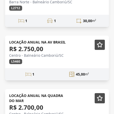
Barra Norte - Balneário Camboriú/SC
L2712
1
1
30,00
m²
ANUAL
Mobiliado
LOCAÇÃO ANUAL NA AV BRASIL
R$ 2.750,00
Centro - Balneário Camboriú/SC
L5460
1
45,00
m²
Mobiliado
LOCAÇÃO ANUAL NA QUADRA
DO MAR
R$ 2.700,00
Centro - Balneário Camboriú/SC