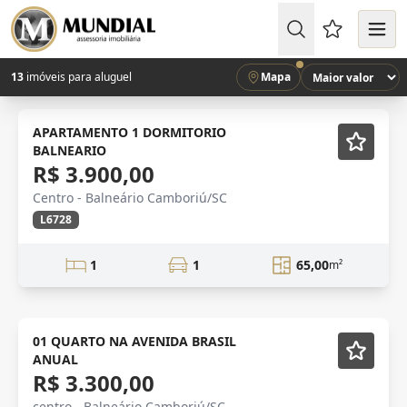
Favoritos (
13
imóveis para aluguel
Mapa
LOCAÇÃO
Mobiliado
APARTAMENTO 1 DORMITORIO
BALNEARIO
R$ 3.900,00
Centro - Balneário Camboriú/SC
L6728
1
1
65,00
m²
anual
Mobiliado
01 QUARTO NA AVENIDA BRASIL
ANUAL
R$ 3.300,00
centro - Balneário Camboriú/SC