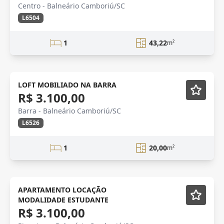
Centro - Balneário Camboriú/SC
L6504
1
43,22
m²
LOFT
Mobiliado
LOFT MOBILIADO NA BARRA
R$ 3.100,00
Barra - Balneário Camboriú/SC
L6526
1
20,00
m²
Mobiliado
APARTAMENTO LOCAÇÃO
MODALIDADE ESTUDANTE
R$ 3.100,00