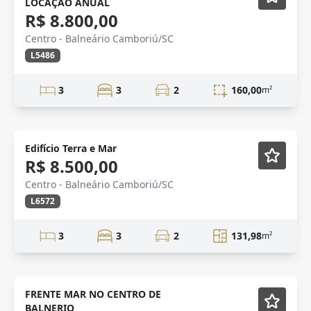
LOCAÇÃO ANUAL
R$ 8.800,00
Centro - Balneário Camboriú/SC
L5486
3
3
2
160,00
m²
Lançamento
Edifício Terra e Mar
R$ 8.500,00
Centro - Balneário Camboriú/SC
L6572
3
3
2
131,98
m²
FRENTE MAR
Mobiliado
FRENTE MAR NO CENTRO DE
BALNERIO