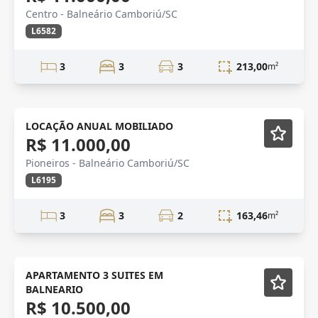
Centro - Balneário Camboriú/SC
L6582
3
3
3
213,00
m²
BARRA NORTE
Mobiliado
LOCAÇÃO ANUAL MOBILIADO
R$ 11.000,00
Pioneiros - Balneário Camboriú/SC
L6195
3
3
2
163,46
m²
Mobiliado
APARTAMENTO 3 SUITES EM
BALNEARIO
R$ 10.500,00