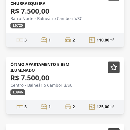
CHURRASQUEIRA
R$ 7.500,00
Barra Norte - Balneário Camboriú/SC
L6725
3
1
2
110,00
m²
LOCAÇÃO
Semi-Novo
ÓTIMO APARTAMENTO E BEM
ILUMINADO
R$ 7.500,00
Centro - Balneário Camboriú/SC
L3946
3
1
2
125,00
m²
LOCAÇÃO
Mobiliado