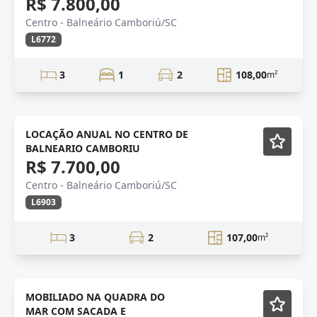
R$ 7.800,00
Centro - Balneário Camboriú/SC
L6772
3
1
2
108,00
m²
Novidade
Mobiliado
LOCAÇÃO ANUAL NO CENTRO DE
BALNEARIO CAMBORIU
R$ 7.700,00
Centro - Balneário Camboriú/SC
L6903
3
2
107,00
m²
ANUAL
Mobiliado
MOBILIADO NA QUADRA DO
MAR COM SACADA E