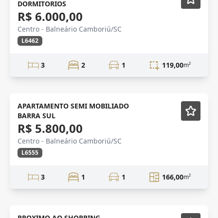
DORMITORIOS
R$ 6.000,00
Centro - Balneário Camboriú/SC
L6462
3
2
1
119,00
m²
QUADRA MAR
Semi-mobiliado
APARTAMENTO SEMI MOBILIADO
BARRA SUL
R$ 5.800,00
Centro - Balneário Camboriú/SC
L6555
3
1
1
166,00
m²
AMPLO APTO
Mobiliado
PROXIMO AO SHOPPING