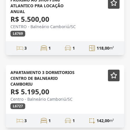
ATLANTICO PRA LOCAÇÃO
Vídeo
ANUAL
R$ 5.500,00
CENTRO - Balneário Camboriú/SC
L6769
3
1
1
118,00
m²
APARTAMENTO 3 DORMITORIOS
CENTRO DE BALNEARIO
CAMBORIU
R$ 5.195,00
Centro - Balneário Camboriú/SC
L6727
3
1
1
142,00
m²