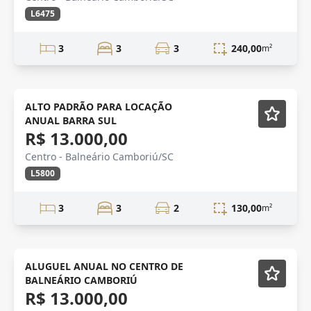
L6475
3
3
3
240,00
m²
ANUAL
Mobiliado
ALTO PADRÃO PARA LOCAÇÃO
ANUAL BARRA SUL
R$ 13.000,00
Centro - Balneário Camboriú/SC
L5800
3
3
2
130,00
m²
ALTO PADRÃO
Semi-mobiliado
ALUGUEL ANUAL NO CENTRO DE
BALNEÁRIO CAMBORIÚ
R$ 13.000,00