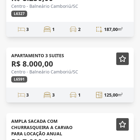
Centro - Balneário Camboriú/SC
L6327
3
1
2
187,00
m²
Mobiliado
APARTAMENTO 3 SUITES
R$ 8.000,00
Centro - Balneário Camboriú/SC
L6591
3
3
1
125,00
m²
anual
Mobiliado
AMPLA SACADA COM
CHURRASQUEIRA A CARVAO
PARA LOCAÇÃO ANUAL