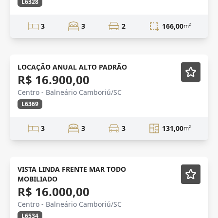
L6328
3
3
2
166,00
m²
Mobiliado
Vídeo
LOCAÇÃO ANUAL ALTO PADRÃO
R$ 16.900,00
Centro - Balneário Camboriú/SC
L6369
3
3
3
131,00
m²
FRENTE MAR
Mobiliado
VISTA LINDA FRENTE MAR TODO
MOBILIADO
R$ 16.000,00
Centro - Balneário Camboriú/SC
L6534