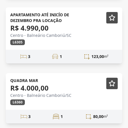
ESTUDANTE
Mobiliado
APARTAMENTO ATÉ INICÍO DE
DEZEMBRO PRA LOCAÇÃO
R$ 4.990,00
Centro - Balneário Camboriú/SC
L6305
3
1
123,00
m²
LOCAÇÃO
Mobiliado
QUADRA MAR
R$ 4.000,00
Centro - Balneário Camboriú/SC
L6360
3
1
80,00
m²