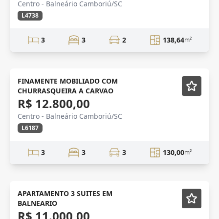
Centro - Balneário Camboriú/SC
L4738
3
3
2
138,64
m²
ANUAL
Mobiliado
FINAMENTE MOBILIADO COM
CHURRASQUEIRA A CARVAO
R$ 12.800,00
Centro - Balneário Camboriú/SC
L6187
3
3
3
130,00
m²
Mobiliado
APARTAMENTO 3 SUITES EM
BALNEARIO
R$ 11.000,00