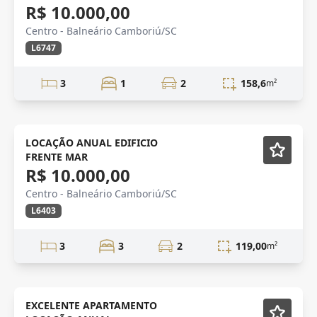
R$ 10.000,00
Centro - Balneário Camboriú/SC
L6747
3
1
2
158,6
m²
alto padrão
Mobiliado
LOCAÇÃO ANUAL EDIFICIO
FRENTE MAR
R$ 10.000,00
Centro - Balneário Camboriú/SC
L6403
3
3
2
119,00
m²
ALTO PADRÃO
Mobiliado
EXCELENTE APARTAMENTO