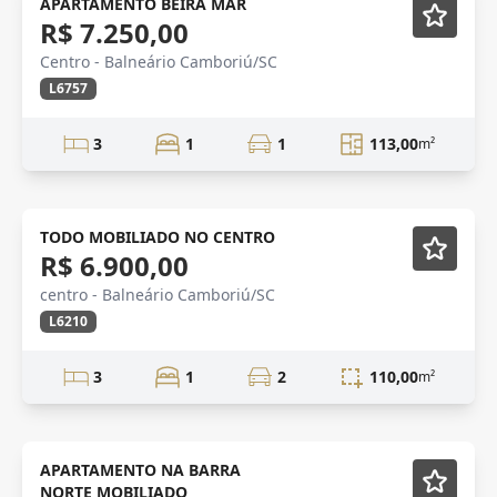
APARTAMENTO BEIRA MAR
R$ 7.250,00
Centro - Balneário Camboriú/SC
L6757
3
1
1
113,00
m²
ANUAL
Mobiliado
TODO MOBILIADO NO CENTRO
R$ 6.900,00
centro - Balneário Camboriú/SC
L6210
3
1
2
110,00
m²
ANUAL
Mobiliado
APARTAMENTO NA BARRA
NORTE MOBILIADO