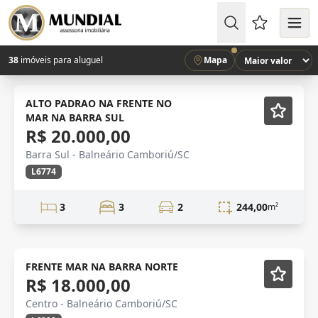
Favoritos (
38
imóveis para aluguel
Mapa
Alto Padrao
Mobiliado
ALTO PADRAO NA FRENTE NO
MAR NA BARRA SUL
R$ 20.000,00
Barra Sul - Balneário Camboriú/SC
L6774
3
3
2
244,00
m²
ANUAL
Mobiliado
FRENTE MAR NA BARRA NORTE
R$ 18.000,00
Centro - Balneário Camboriú/SC