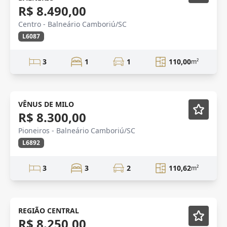
R$ 8.490,00
Centro - Balneário Camboriú/SC
L6087
3
1
1
110,00
m²
Novidade
VÊNUS DE MILO
R$ 8.300,00
Pioneiros - Balneário Camboriú/SC
L6892
3
3
2
110,62
m²
Mobiliado
REGIÃO CENTRAL
R$ 8.250,00