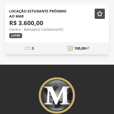
LATERAL MAR
Mobiliado
LOCAÇÃO ESTUDANTE PRÓXIMO
AO MAR
R$ 3.600,00
Centro - Balneário Camboriú/SC
L4190
3
100,00
m²