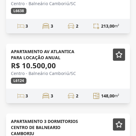
Centro - Balneário Camboriú/SC
L6638
3
3
2
213,00
m²
NOVIDADE
Semi-Novo
APARTAMENTO AV ATLANTICA
PARA LOCAÇÃO ANUAL
R$ 10.500,00
Centro - Balneário Camboriú/SC
L6124
3
3
2
148,00
m²
LOCAÇÃO
Mobiliado
APARTAMENTO 3 DORMITORIOS
CENTRO DE BALNEARIO
CAMBORIU