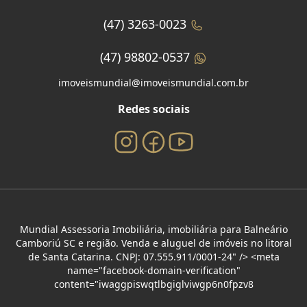
(47) 3263-0023
(47) 98802-0537
imoveismundial@imoveismundial.com.br
Redes sociais
Mundial Assessoria Imobiliária, imobiliária para Balneário
Camboriú SC e região. Venda e aluguel de imóveis no litoral
de Santa Catarina. CNPJ: 07.555.911/0001-24" /> <meta
name="facebook-domain-verification"
content="iwaggpiswqtlbgiglviwgp6n0fpzv8