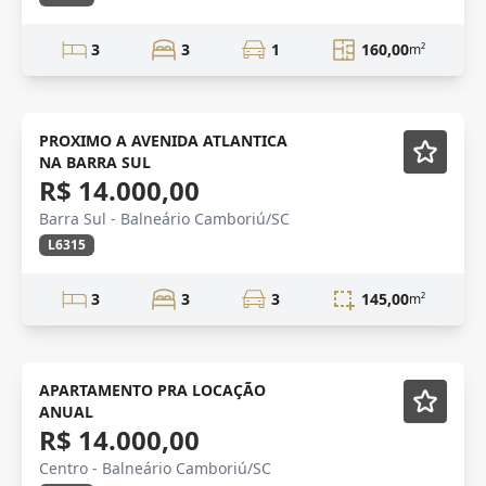
3
3
1
160,00
m²
ANUAL
Mobiliado
PROXIMO A AVENIDA ATLANTICA
NA BARRA SUL
R$ 14.000,00
Barra Sul - Balneário Camboriú/SC
L6315
3
3
3
145,00
m²
Alto Padrão
Semi-Novo
APARTAMENTO PRA LOCAÇÃO
ANUAL
R$ 14.000,00
Centro - Balneário Camboriú/SC