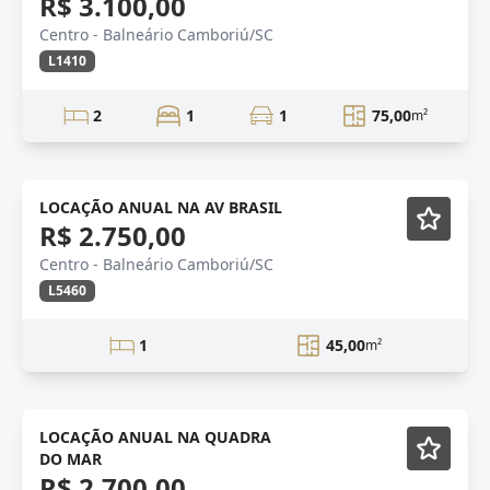
R$ 3.100,00
Centro - Balneário Camboriú/SC
L1410
2
1
1
75,00
m²
ANUAL
Mobiliado
LOCAÇÃO ANUAL NA AV BRASIL
R$ 2.750,00
Centro - Balneário Camboriú/SC
L5460
1
45,00
m²
Mobiliado
LOCAÇÃO ANUAL NA QUADRA
DO MAR
R$ 2.700,00