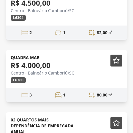
R$ 4.500,00
Centro - Balneário Camboriú/SC
L6304
2
1
82,00
m²
LOCAÇÃO
Mobiliado
QUADRA MAR
R$ 4.000,00
Centro - Balneário Camboriú/SC
L6360
3
1
80,00
m²
NOVIDADE
Mobiliado
02 QUARTOS MAIS
DEPENDÊNCIA DE EMPREGADA
ANUAL