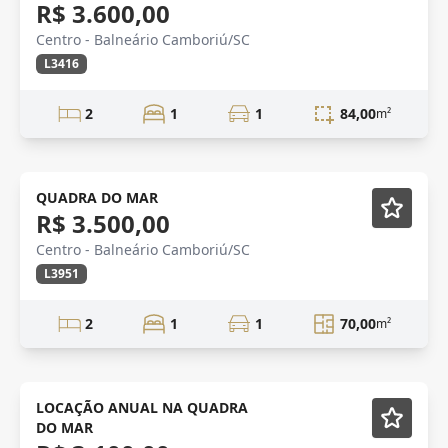
R$ 3.600,00
Centro - Balneário Camboriú/SC
L3416
2
1
1
84,00
m²
Mobiliado
QUADRA DO MAR
R$ 3.500,00
Centro - Balneário Camboriú/SC
L3951
2
1
1
70,00
m²
LOCAÇÃO ANUAL
LOCAÇÃO ANUAL NA QUADRA
DO MAR