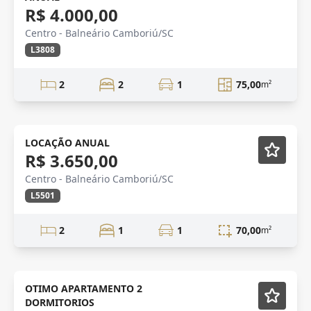
R$ 4.000,00
Centro - Balneário Camboriú/SC
L3808
2
2
1
75,00
m²
Vista Mar
Mobiliado
LOCAÇÃO ANUAL
R$ 3.650,00
Centro - Balneário Camboriú/SC
L5501
2
1
1
70,00
m²
Mobiliado
OTIMO APARTAMENTO 2
DORMITORIOS