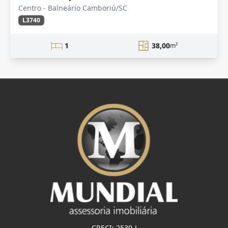
Centro - Balneário Camboriú/SC
L3740
1
38,00
m²
CRECI: 2539-J