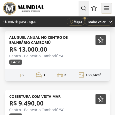
Favoritos (
18
imóveis para aluguel
Mapa
ALTO PADRÃO
Semi-mobiliado
ALUGUEL ANUAL NO CENTRO DE
BALNEÁRIO CAMBORIÚ
R$ 13.000,00
Centro - Balneário Camboriú/SC
L4738
3
3
2
138,64
m²
Mobiliado
COBERTURA COM VISTA MAR
R$ 9.490,00
Centro - Balneário Camboriú/SC