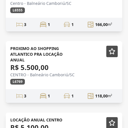
Centro - Balneário Camboriú/SC
L6555
3
1
1
166,00
m²
AMPLO APTO
Mobiliado
PROXIMO AO SHOPPING
ATLANTICO PRA LOCAÇÃO
Vídeo
ANUAL
R$ 5.500,00
CENTRO - Balneário Camboriú/SC
L6769
3
1
1
118,00
m²
Mobiliado
LOCAÇÃO ANUAL CENTRO
R$ 5.100,00