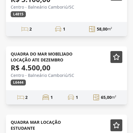
Centro - Balneário Camboriú/SC
L4815
2
1
58,00
m²
ESTUDANTE
Mobiliado
QUADRA DO MAR MOBILIADO
LOCAÇÃO ATE DEZEMBRO
R$ 4.500,00
Centro - Balneário Camboriú/SC
L6444
2
1
1
65,00
m²
Mobiliado
QUADRA MAR LOCAÇÃO
ESTUDANTE