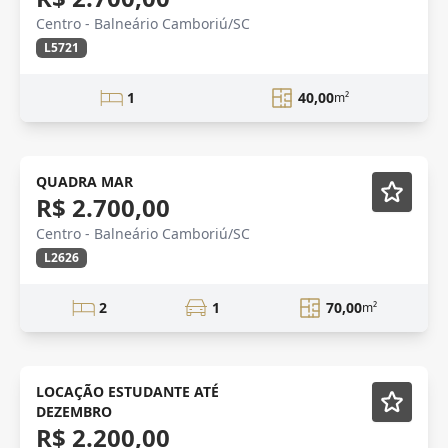
Centro - Balneário Camboriú/SC
L5721
1
40,00
m²
QUADRA MAR
R$ 2.700,00
Centro - Balneário Camboriú/SC
L2626
2
1
70,00
m²
AVENIDA BRASIL
Mobiliado
LOCAÇÃO ESTUDANTE ATÉ
DEZEMBRO
R$ 2.200,00