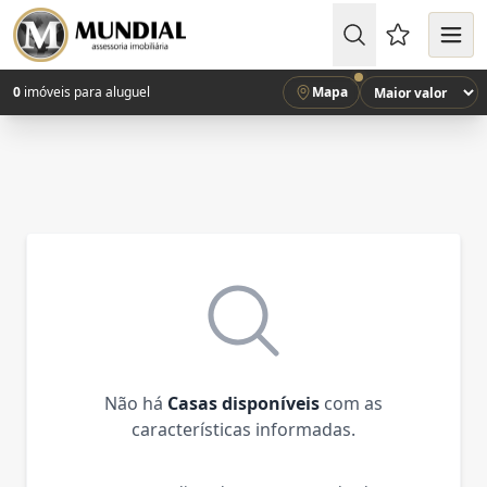
Favoritos (
0
imóveis para aluguel
Mapa
Não há
Casas disponíveis
com as
características informadas.