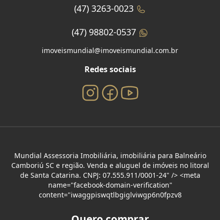
(47) 3263-0023
(47) 98802-0537
imoveismundial@imoveismundial.com.br
Redes sociais
Mundial Assessoria Imobiliária, imobiliária para Balneário
Camboriú SC e região. Venda e aluguel de imóveis no litoral
de Santa Catarina. CNPJ: 07.555.911/0001-24" /> <meta
name="facebook-domain-verification"
content="iwaggpiswqtlbgiglviwgp6n0fpzv8
Quero comprar