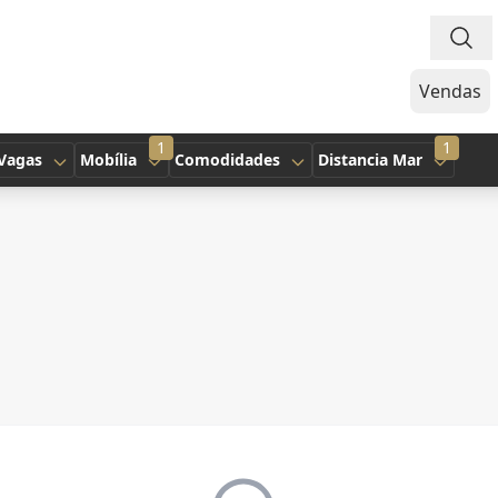
Vendas
1
1
Vagas
Mobília
Comodidades
Distancia Mar