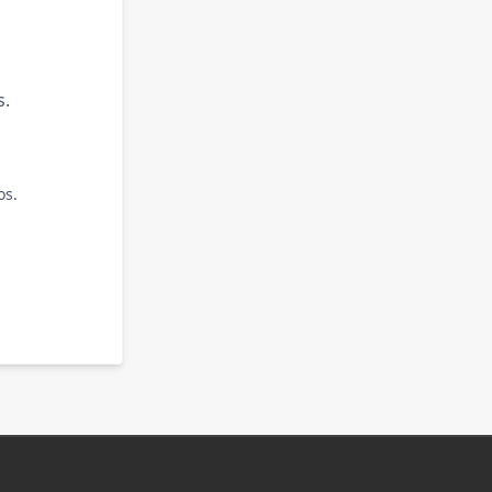
s.
os.
.