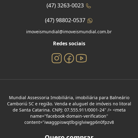
(47) 3263-0023
(47) 98802-0537
imoveismundial@imoveismundial.com.br
Redes sociais
Mundial Assessoria Imobiliária, imobiliária para Balneário
Camboriú SC e região. Venda e aluguel de imóveis no litoral
de Santa Catarina. CNPJ: 07.555.911/0001-24" /> <meta
name="facebook-domain-verification"
content="iwaggpiswqtlbgiglviwgp6n0fpzv8
Quero comprar