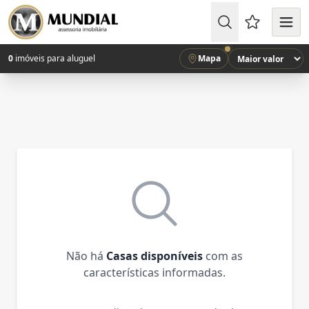
Favoritos (
0
imóveis para aluguel
Mapa
Não há
Casas disponíveis
com as
características informadas.