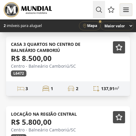
Favoritos (
2
imóveis para aluguel
Mapa
LOCAÇÃO
CASA 3 QUARTOS NO CENTRO DE
BALNEÁRIO CAMBORIÚ
R$ 8.500,00
Centro - Balneário Camboriú/SC
L6472
3
1
2
137,91
m²
ANUAL
LOCAÇÃO NA REGIÃO CENTRAL
R$ 5.800,00
Centro - Balneário Camboriú/SC