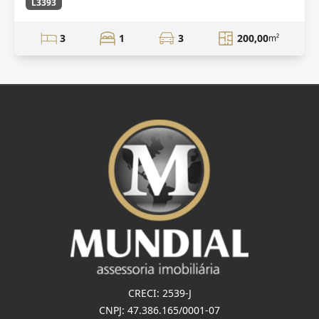
L3393
3
1
3
200,00
m²
CRECI: 2539-J
CNPJ: 47.386.165/0001-07