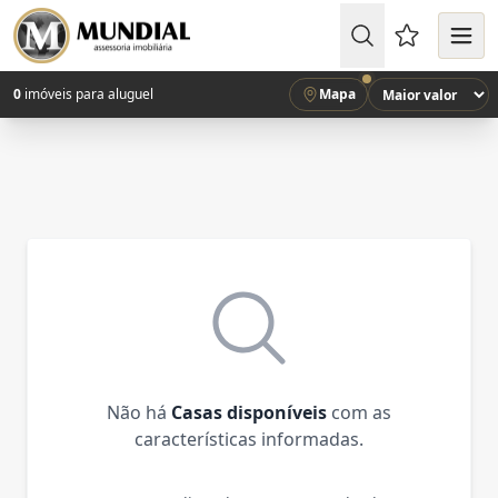
Favoritos (
0
imóveis para aluguel
Mapa
Não há
Casas disponíveis
com as
características informadas.