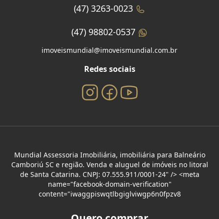
(47) 3263-0023
(47) 98802-0537
imoveismundial@imoveismundial.com.br
Redes sociais
Mundial Assessoria Imobiliária, imobiliária para Balneário
Camboriú SC e região. Venda e aluguel de imóveis no litoral
de Santa Catarina. CNPJ: 07.555.911/0001-24" /> <meta
name="facebook-domain-verification"
content="iwaggpiswqtlbgiglviwgp6n0fpzv8
Quero comprar