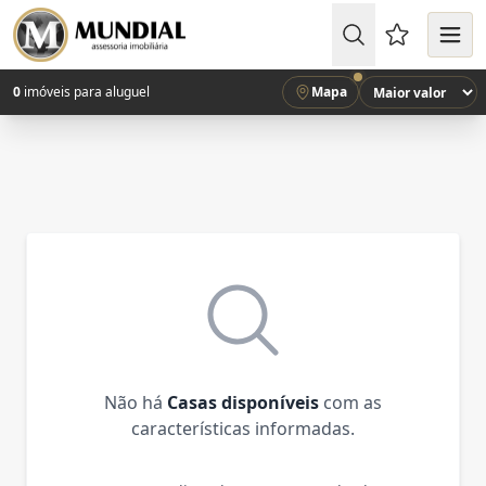
Favoritos (
0
imóveis para aluguel
Mapa
Não há
Casas disponíveis
com as
características informadas.