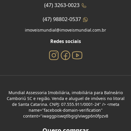
(47) 3263-0023
(47) 98802-0537
imoveismundial@imoveismundial.com.br
Redes sociais
Mundial Assessoria Imobiliária, imobiliária para Balneário
Camboriú SC e região. Venda e aluguel de imóveis no litoral
de Santa Catarina. CNPJ: 07.555.911/0001-24" /> <meta
name="facebook-domain-verification"
content="iwaggpiswqtlbgiglviwgp6n0fpzv8
Quero comprar