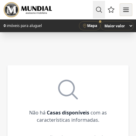
Favoritos (
0
imóveis para aluguel
Mapa
Não há
Casas disponíveis
com as
características informadas.