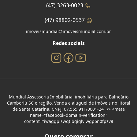
(47) 3263-0023
(47) 98802-0537
imoveismundial@imoveismundial.com.br
Redes sociais
Mundial Assessoria Imobiliária, imobiliária para Balneário
Camboriú SC e região. Venda e aluguel de imóveis no litoral
de Santa Catarina. CNPJ: 07.555.911/0001-24" /> <meta
name="facebook-domain-verification"
content="iwaggpiswqtlbgiglviwgp6n0fpzv8
Quero comprar