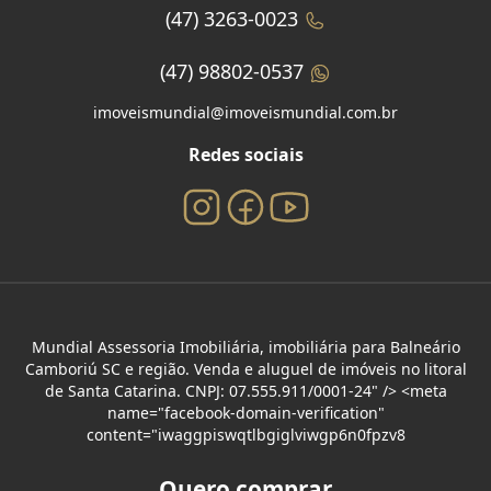
(47) 3263-0023
(47) 98802-0537
imoveismundial@imoveismundial.com.br
Redes sociais
Mundial Assessoria Imobiliária, imobiliária para Balneário
Camboriú SC e região. Venda e aluguel de imóveis no litoral
de Santa Catarina. CNPJ: 07.555.911/0001-24" /> <meta
name="facebook-domain-verification"
content="iwaggpiswqtlbgiglviwgp6n0fpzv8
Quero comprar