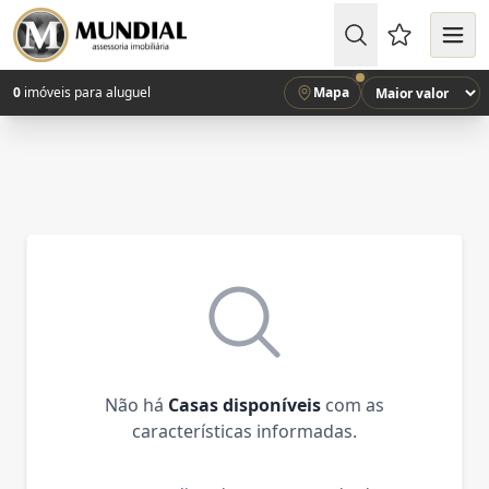
Favoritos (
0
imóveis para aluguel
Mapa
Não há
Casas disponíveis
com as
características informadas.