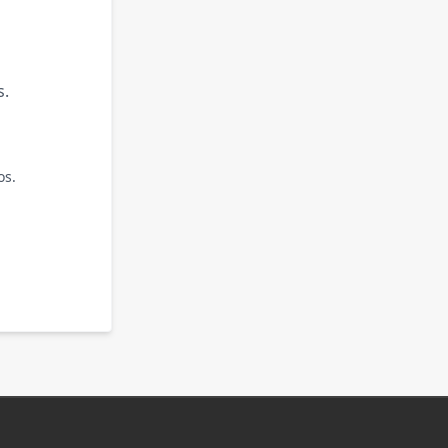
s.
os.
.