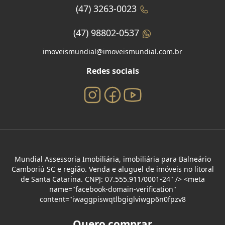
(47) 3263-0023
(47) 98802-0537
imoveismundial@imoveismundial.com.br
Redes sociais
Mundial Assessoria Imobiliária, imobiliária para Balneário
Camboriú SC e região. Venda e aluguel de imóveis no litoral
de Santa Catarina. CNPJ: 07.555.911/0001-24" /> <meta
name="facebook-domain-verification"
content="iwaggpiswqtlbgiglviwgp6n0fpzv8
Quero comprar