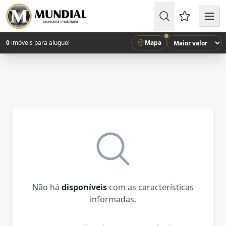
Favoritos (
0
imóveis para aluguel
Mapa
Não há
disponíveis
com as características
informadas.