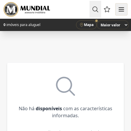
Favoritos (
0
imóveis para aluguel
Mapa
Não há
disponíveis
com as características
informadas.