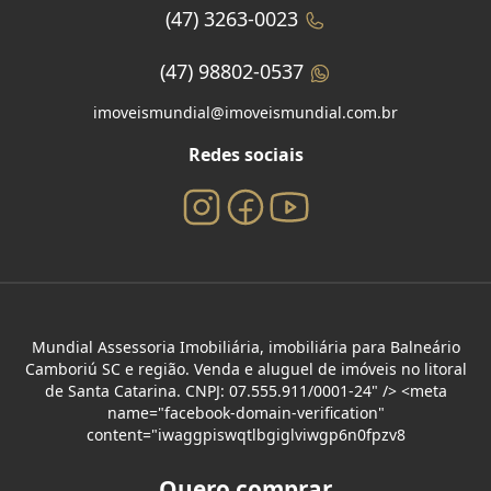
(47) 3263-0023
(47) 98802-0537
imoveismundial@imoveismundial.com.br
Redes sociais
Mundial Assessoria Imobiliária, imobiliária para Balneário
Camboriú SC e região. Venda e aluguel de imóveis no litoral
de Santa Catarina. CNPJ: 07.555.911/0001-24" /> <meta
name="facebook-domain-verification"
content="iwaggpiswqtlbgiglviwgp6n0fpzv8
Quero comprar