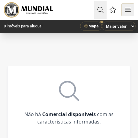
Favoritos (
0
imóveis para aluguel
Mapa
Não há
Comercial disponíveis
com as
características informadas.