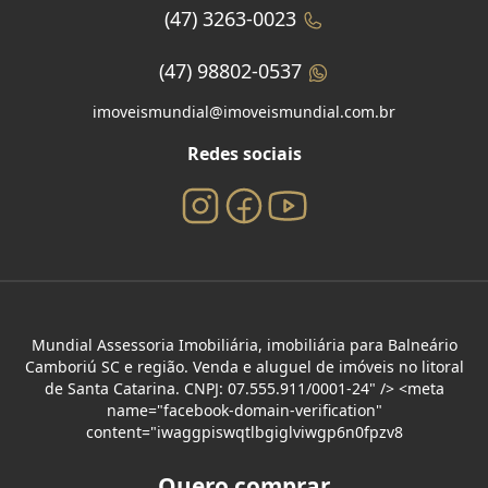
(47) 3263-0023
(47) 98802-0537
imoveismundial@imoveismundial.com.br
Redes sociais
Mundial Assessoria Imobiliária, imobiliária para Balneário
Camboriú SC e região. Venda e aluguel de imóveis no litoral
de Santa Catarina. CNPJ: 07.555.911/0001-24" /> <meta
name="facebook-domain-verification"
content="iwaggpiswqtlbgiglviwgp6n0fpzv8
Quero comprar