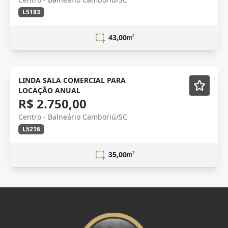
L5183
43,00
m²
NOVIDADE
Semi-mobiliado
LINDA SALA COMERCIAL PARA
LOCAÇÃO ANUAL
R$ 2.750,00
Centro - Balneário Camboriú/SC
L5216
35,00
m²