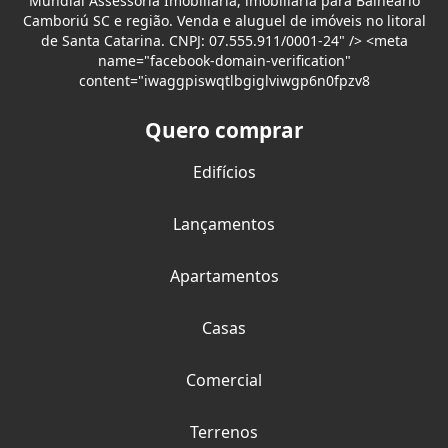
Mundial Assessoria Imobiliária, imobiliária para Balneário
Camboriú SC e região. Venda e aluguel de imóveis no litoral
de Santa Catarina. CNPJ: 07.555.911/0001-24" /> <meta
name="facebook-domain-verification"
content="iwaggpiswqtlbgiglviwgp6n0fpzv8
Quero comprar
Edifícios
Lançamentos
Apartamentos
Casas
Comercial
Terrenos