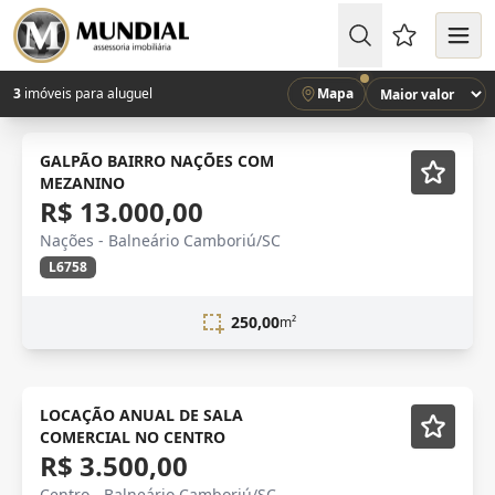
Favoritos (
3
imóveis para aluguel
Mapa
LOCAÇÃO
Semi-mobiliado
GALPÃO BAIRRO NAÇÕES COM
MEZANINO
R$ 13.000,00
Nações - Balneário Camboriú/SC
L6758
250,00
m²
Semi-mobiliado
LOCAÇÃO ANUAL DE SALA
COMERCIAL NO CENTRO
R$ 3.500,00
Centro - Balneário Camboriú/SC