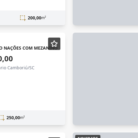
200,00
m²
RO NAÇÕES COM MEZANINO
0,00
ário Camboriú/SC
250,00
m²