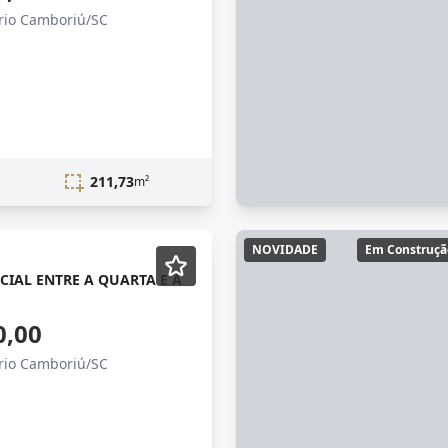
ário Camboriú/SC
211,73
m²
NOVIDADE
Em Construçã
CIAL ENTRE A QUARTA E A
0,00
ário Camboriú/SC