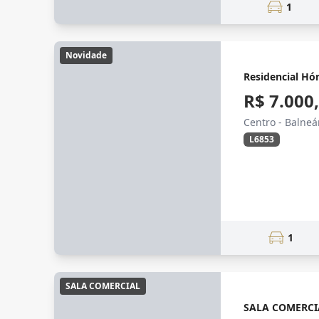
1
Novidade
Residencial Hó
R$ 7.000
Centro - Balne
L6853
1
SALA COMERCIAL
SALA COMERCI