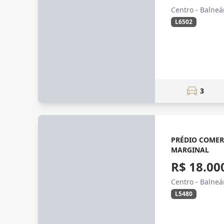
Centro - Balne
L6502
3
PRÉDIO COMER
MARGINAL
R$ 18.00
Centro - Balne
L5480