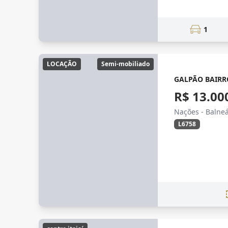
1
LOCAÇÃO
Semi-mobiliado
GALPÃO BAIR
R$ 13.00
Nações - Balne
L6758