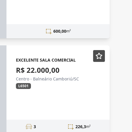
600,00
m²
EXCELENTE SALA COMERCIAL
R$ 22.000,00
Centro - Balneário Camboriú/SC
L6501
3
226,3
m²