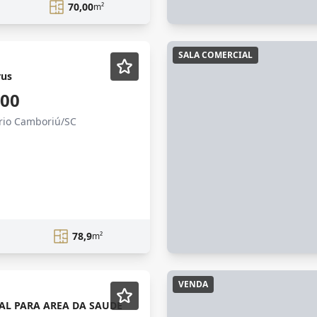
70,00
m²
SALA COMERCIAL
rus
,00
ário Camboriú/SC
78,9
m²
VENDA
AL PARA AREA DA SAUDE