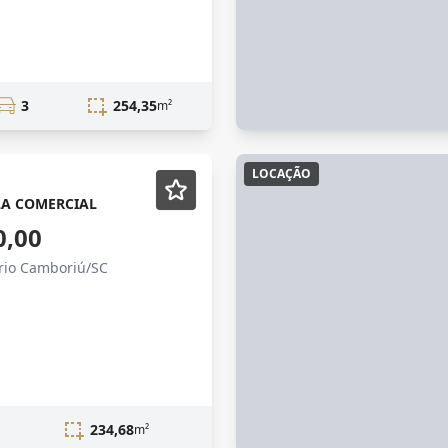
3
254,35
m²
LOCAÇÃO
LA COMERCIAL
0,00
ário Camboriú/SC
234,68
m²