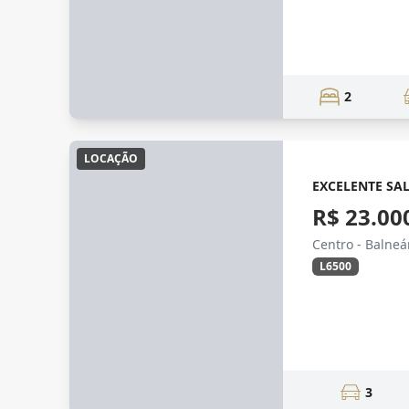
2
LOCAÇÃO
EXCELENTE SA
R$ 23.00
Centro - Balne
L6500
3