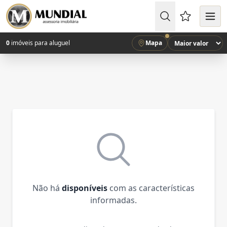
Favoritos (
0
imóveis para aluguel
Mapa
Não há
disponíveis
com as características
informadas.