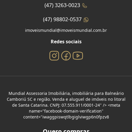
(47) 3263-0023
(47) 98802-0537
imoveismundial@imoveismundial.com.br
Redes sociais
Mundial Assessoria Imobiliária, imobiliária para Balneário
Camboriú SC e região. Venda e aluguel de imóveis no litoral
de Santa Catarina. CNPJ: 07.555.911/0001-24" /> <meta
name="facebook-domain-verification"
content="iwaggpiswqtlbgiglviwgp6n0fpzv8
Quero comprar