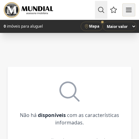
Favoritos (
0
imóveis para aluguel
Mapa
Não há
disponíveis
com as características
informadas.