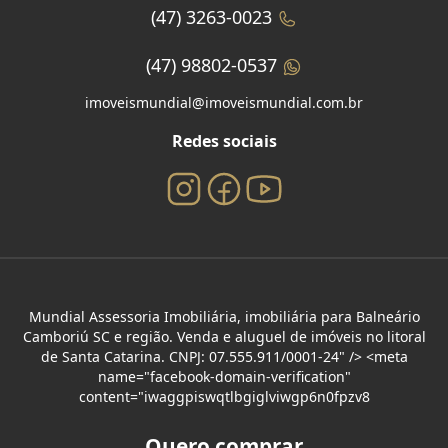
(47) 3263-0023
(47) 98802-0537
imoveismundial@imoveismundial.com.br
Redes sociais
Mundial Assessoria Imobiliária, imobiliária para Balneário
Camboriú SC e região. Venda e aluguel de imóveis no litoral
de Santa Catarina. CNPJ: 07.555.911/0001-24" /> <meta
name="facebook-domain-verification"
content="iwaggpiswqtlbgiglviwgp6n0fpzv8
Quero comprar