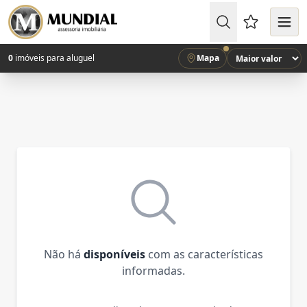
Favoritos (
0
imóveis para aluguel
Mapa
Não há
disponíveis
com as características
informadas.