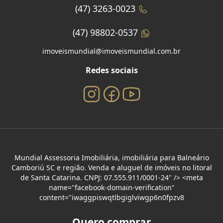
(47) 3263-0023
(47) 98802-0537
imoveismundial@imoveismundial.com.br
Redes sociais
Mundial Assessoria Imobiliária, imobiliária para Balneário
Camboriú SC e região. Venda e aluguel de imóveis no litoral
de Santa Catarina. CNPJ: 07.555.911/0001-24" /> <meta
name="facebook-domain-verification"
content="iwaggpiswqtlbgiglviwgp6n0fpzv8
Quero comprar