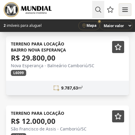
Favoritos (
2
imóveis para aluguel
Mapa
NOVIDADE
TERRENO PARA LOCAÇÃO
BAIRRO NOVA ESPERANÇA
R$ 29.800,00
Nova Esperança - Balneário Camboriú/SC
L6099
9.787,63
m²
TERRENO PARA LOCAÇÃO
R$ 12.000,00
São Francisco de Assis - Camboriú/SC