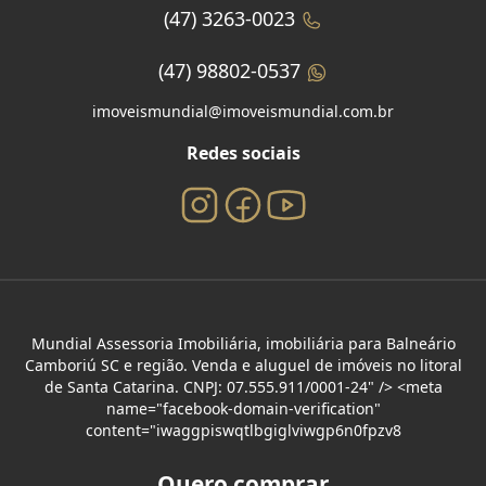
(47) 3263-0023
(47) 98802-0537
imoveismundial@imoveismundial.com.br
Redes sociais
Mundial Assessoria Imobiliária, imobiliária para Balneário
Camboriú SC e região. Venda e aluguel de imóveis no litoral
de Santa Catarina. CNPJ: 07.555.911/0001-24" /> <meta
name="facebook-domain-verification"
content="iwaggpiswqtlbgiglviwgp6n0fpzv8
Quero comprar