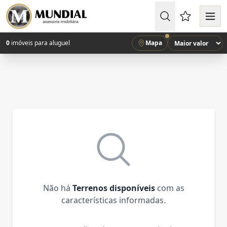
Favoritos (
0
imóveis para aluguel
Mapa
Não há
Terrenos disponíveis
com as
características informadas.