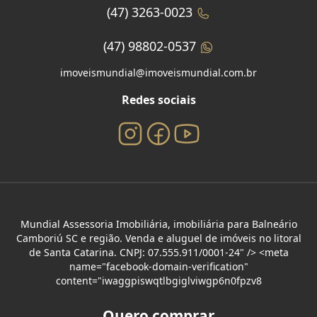
(47) 3263-0023
(47) 98802-0537
imoveismundial@imoveismundial.com.br
Redes sociais
Mundial Assessoria Imobiliária, imobiliária para Balneário
Camboriú SC e região. Venda e aluguel de imóveis no litoral
de Santa Catarina. CNPJ: 07.555.911/0001-24" /> <meta
name="facebook-domain-verification"
content="iwaggpiswqtlbgiglviwgp6n0fpzv8
Quero comprar