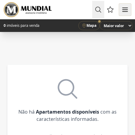
Favoritos (
0
imóveis para venda
Mapa
Não há
Apartamentos disponíveis
com as
características informadas.