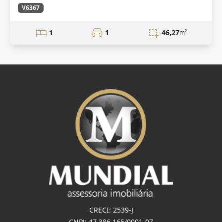
V6367
1
1
46,27
m²
CRECI: 2539-J
CNPJ: 47.386.165/0001-07