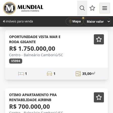
Favoritos (
4
imóveis para venda
Mapa
Mobiliado
OPORTUNIDADE VISTA MAR E
RODA GIGANTE
R$ 1.750.000,00
Centro - Balneário Camboriú/SC
V5994
1
1
35,00
m²
Mobiliado
OTIMO APARTAMENTO PRA
RENTABILIDADE AIRBNB
R$ 700.000,00
Centro - Balneário Camboriú/SC