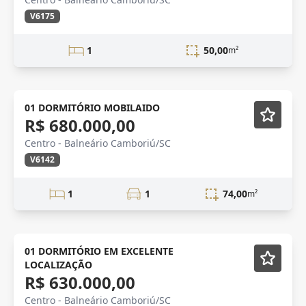
V6175
1
50,00
m²
centro
Mobiliado
01 DORMITÓRIO MOBILAIDO
R$ 680.000,00
Centro - Balneário Camboriú/SC
V6142
1
1
74,00
m²
Mobiliado
01 DORMITÓRIO EM EXCELENTE
LOCALIZAÇÃO
R$ 630.000,00
Centro - Balneário Camboriú/SC