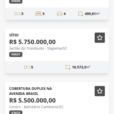
V6694
5
5
4
499,81
m²
SÍTIO
R$ 5.750.000,00
Sertão do Trombudo - Itapema/SC
V6637
5
16.573,5
m²
Mobiliado
COBERTURA DUPLEX NA
AVENIDA BRASIL
R$ 5.500.000,00
Centro - Balneário Camboriú/SC
V3832