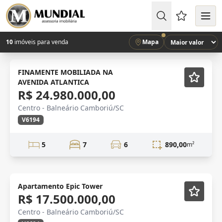
Favoritos (
10
imóveis para venda
Mapa
VISTA MAR
Mobiliado
FINAMENTE MOBILIADA NA
AVENIDA ATLANTICA
R$ 24.980.000,00
Centro - Balneário Camboriú/SC
V6194
5
7
6
890,00
m²
Apartamento Epic Tower
R$ 17.500.000,00
Centro - Balneário Camboriú/SC