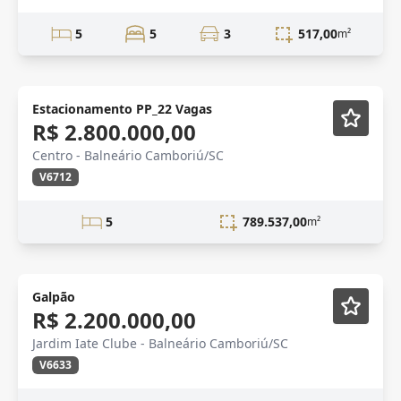
5
5
3
517,00
m²
Estacionamento PP_22 Vagas
R$ 2.800.000,00
Centro - Balneário Camboriú/SC
V6712
5
789.537,00
m²
Galpão
R$ 2.200.000,00
Jardim Iate Clube - Balneário Camboriú/SC
V6633