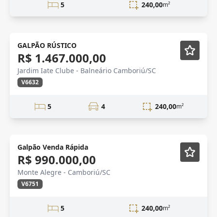
5
240,00
m²
Lançamento
GALPÃO RÚSTICO
R$ 1.467.000,00
Jardim Iate Clube - Balneário Camboriú/SC
V6632
5
4
240,00
m²
Galpão Venda Rápida
R$ 990.000,00
Monte Alegre - Camboriú/SC
V6751
5
240,00
m²