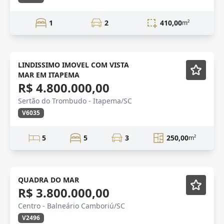
1
2
410,00
m²
vista mar
Mobiliado
LINDISSIMO IMOVEL COM VISTA
MAR EM ITAPEMA
R$ 4.800.000,00
Sertão do Trombudo - Itapema/SC
V6035
5
5
3
250,00
m²
Mobiliado
QUADRA DO MAR
R$ 3.800.000,00
Centro - Balneário Camboriú/SC
V2496