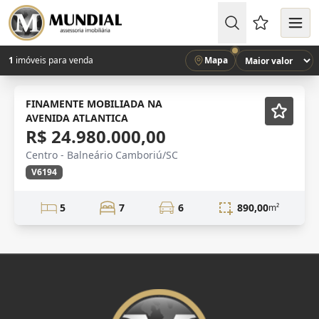
Favoritos (
1
imóveis para venda
Mapa
VISTA MAR
Mobiliado
FINAMENTE MOBILIADA NA
AVENIDA ATLANTICA
R$ 24.980.000,00
Centro - Balneário Camboriú/SC
V6194
5
7
6
890,00
m²