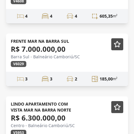
V4608
4
4
4
605,35
m²
frente mar
Mobiliado
FRENTE MAR NA BARRA SUL
R$ 7.000.000,00
Barra Sul - Balneário Camboriú/SC
V6029
3
3
2
185,00
m²
VISTA MAR
Mobiliado
LINDO APARTAMENTO COM
VISTA MAR NA BARRA NORTE
R$ 6.300.000,00
Centro - Balneário Camboriú/SC
V5953