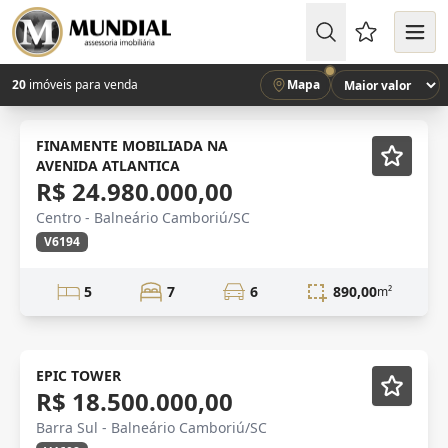
Favoritos (
20
imóveis para venda
Mapa
VISTA MAR
Mobiliado
FINAMENTE MOBILIADA NA
AVENIDA ATLANTICA
R$ 24.980.000,00
Centro - Balneário Camboriú/SC
V6194
5
7
6
890,00
m²
FRENTE MAR
Mobiliado
EPIC TOWER
R$ 18.500.000,00
Barra Sul - Balneário Camboriú/SC