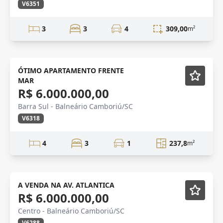
V6351
3
3
4
309,00
m²
FRENTE MAR
Mobiliado
ÓTIMO APARTAMENTO FRENTE
MAR
R$ 6.000.000,00
Barra Sul - Balneário Camboriú/SC
V6318
4
3
1
237,8
m²
Mobiliado
A VENDA NA AV. ATLANTICA
R$ 6.000.000,00
Centro - Balneário Camboriú/SC
V6288