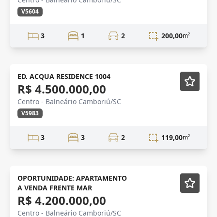
V5604
3
1
2
200,00
m²
Mobiliado
ED. ACQUA RESIDENCE 1004
R$ 4.500.000,00
Centro - Balneário Camboriú/SC
V5983
3
3
2
119,00
m²
NOVIDADE
Mobiliado
OPORTUNIDADE: APARTAMENTO
A VENDA FRENTE MAR
R$ 4.200.000,00
Centro - Balneário Camboriú/SC