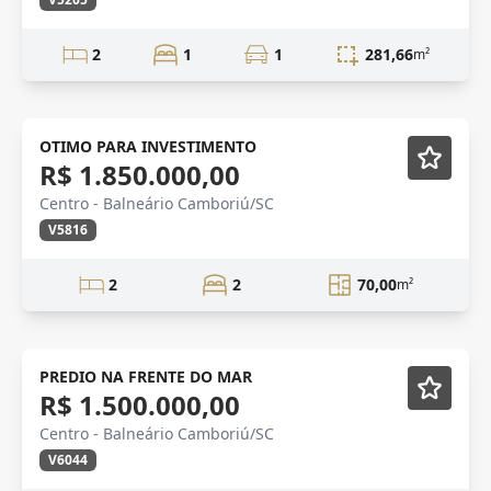
2
1
1
281,66
m²
VISTA MAR
Mobiliado
OTIMO PARA INVESTIMENTO
R$ 1.850.000,00
Centro - Balneário Camboriú/SC
V5816
2
2
70,00
m²
FRENTE MAR
Mobiliado
PREDIO NA FRENTE DO MAR
R$ 1.500.000,00
Centro - Balneário Camboriú/SC
V6044