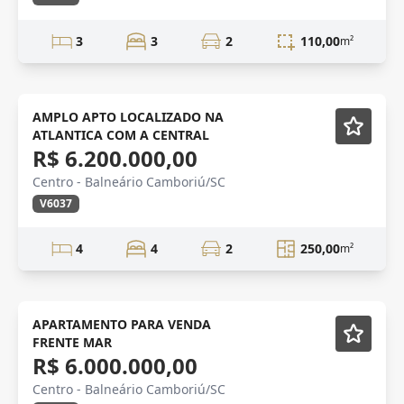
3
3
2
110,00
m²
Mobiliado
AMPLO APTO LOCALIZADO NA
ATLANTICA COM A CENTRAL
R$ 6.200.000,00
Centro - Balneário Camboriú/SC
V6037
4
4
2
250,00
m²
ALTO PADRÃO
Mobiliado
APARTAMENTO PARA VENDA
FRENTE MAR
R$ 6.000.000,00
Centro - Balneário Camboriú/SC