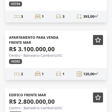
V5734
3
1
3
393,00
m²
NOVIDADE
Semi-Novo
APARTAMENTO PARA VENDA
FRENTE MAR
R$ 3.100.000,00
Centro - Balneário Camboriú/SC
V6392
2
1
1
120,00
m²
VENDA
Mobiliado
EDIFICO FRENTE MAR
R$ 2.800.000,00
Vídeo
Centro - Balneário Camboriú/SC