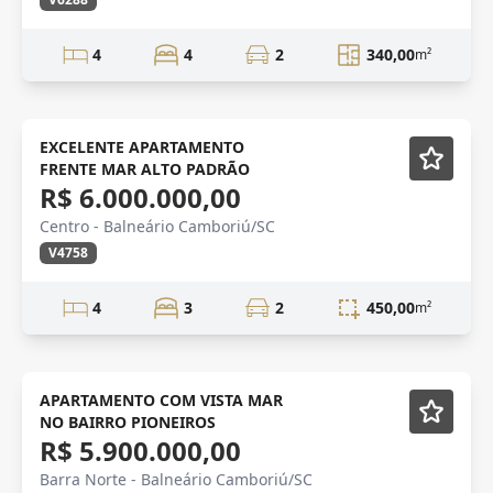
4
4
2
340,00
m²
Mobiliado
EXCELENTE APARTAMENTO
FRENTE MAR ALTO PADRÃO
R$ 6.000.000,00
Centro - Balneário Camboriú/SC
V4758
4
3
2
450,00
m²
VENDA
Mobiliado
APARTAMENTO COM VISTA MAR
NO BAIRRO PIONEIROS
R$ 5.900.000,00
Barra Norte - Balneário Camboriú/SC