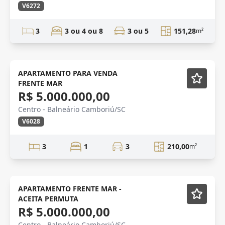
V6272
3
3 ou 4 ou 8
3 ou 5
151,28
m²
VENDA
Mobiliado
APARTAMENTO PARA VENDA
FRENTE MAR
R$ 5.000.000,00
Centro - Balneário Camboriú/SC
V6028
3
1
3
210,00
m²
Mobiliado
APARTAMENTO FRENTE MAR -
ACEITA PERMUTA
R$ 5.000.000,00
Centro - Balneário Camboriú/SC