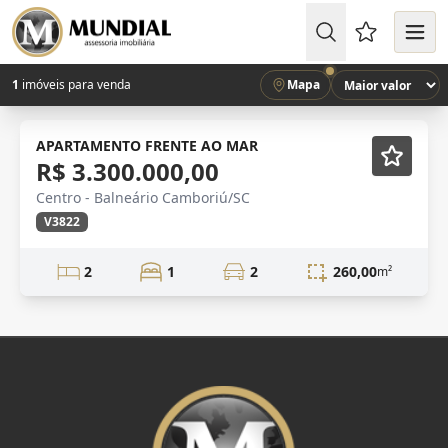
Favoritos (
1
imóveis para venda
Mapa
VENDA
Semi-mobiliado
APARTAMENTO FRENTE AO MAR
R$ 3.300.000,00
Centro - Balneário Camboriú/SC
V3822
2
1
2
260,00
m²