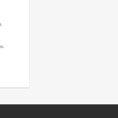
s.
os.
.