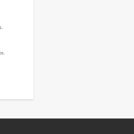
s.
os.
.