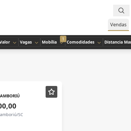
Vendas
1
Valor
Vagas
Mobília
Comodidades
Distancia Ma
CAMBORIÚ
00,00
Camboriú/SC