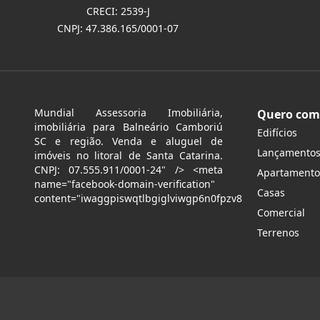
CRECI: 2539-J
CNPJ: 47.386.165/0001-07
Mundial Assessoria Imobiliária,
Quero com
imobiliária para Balneário Camboriú
Edifícios
SC e região. Venda e aluguel de
Lançamento
imóveis no litoral de Santa Catarina.
CNPJ: 07.555.911/0001-24" /> <meta
Apartamento
name="facebook-domain-verification"
Casas
content="iwaggpiswqtlbgiglviwgp6n0fpzv8
Comercial
Terrenos