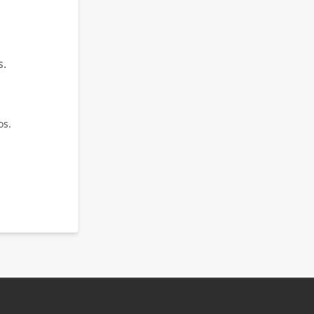
s.
os.
.