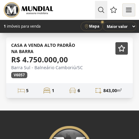
Favoritos (
1
imóveis para venda
Mapa
VENDA
Mobiliado
CASA A VENDA ALTO PADRÃO
NA BARRA
R$ 4.750.000,00
Barra Sul - Balneário Camboriú/SC
V6057
5
1
6
843,00
m²