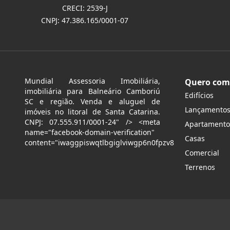
CRECI: 2539-J
CNPJ: 47.386.165/0001-07
Mundial Assessoria Imobiliária,
Quero com
imobiliária para Balneário Camboriú
Edifícios
SC e região. Venda e aluguel de
Lançamento
imóveis no litoral de Santa Catarina.
CNPJ: 07.555.911/0001-24" /> <meta
Apartamento
name="facebook-domain-verification"
Casas
content="iwaggpiswqtlbgiglviwgp6n0fpzv8
Comercial
Terrenos