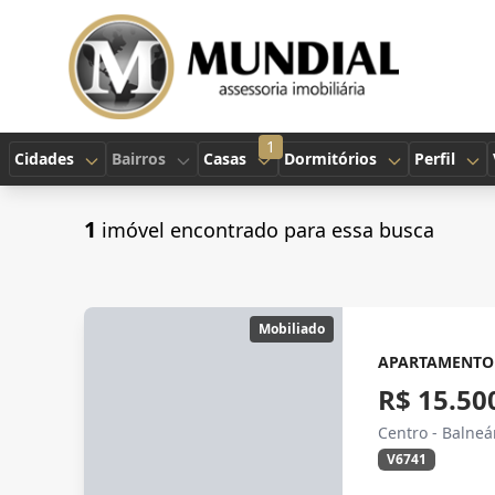
1
Cidades
Bairros
Casas
Dormitórios
Perfil
1
imóvel encontrado para essa busca
Mobiliado
APARTAMENTO 
R$ 15.50
Centro - Balne
V6741