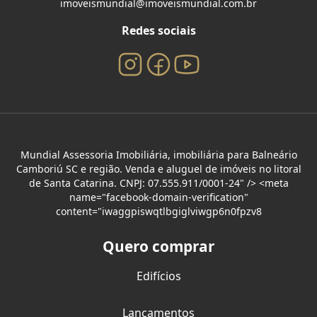
imoveismundial@imoveismundial.com.br
Redes sociais
Mundial Assessoria Imobiliária, imobiliária para Balneário
Camboriú SC e região. Venda e aluguel de imóveis no litoral
de Santa Catarina. CNPJ: 07.555.911/0001-24" /> <meta
name="facebook-domain-verification"
content="iwaggpiswqtlbgiglviwgp6n0fpzv8
Quero comprar
Edifícios
Lançamentos