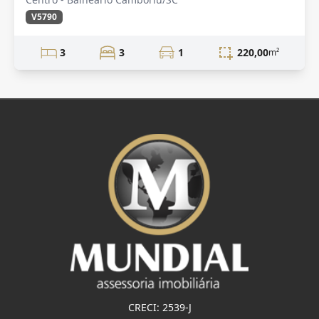
V5790
3
3
1
220,00
m²
CRECI: 2539-J