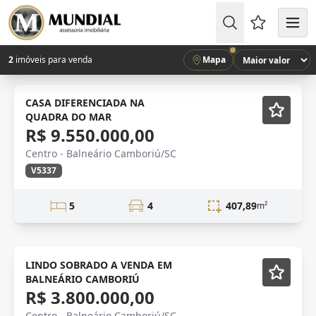
Favoritos (
2
imóveis para venda
Mapa
VENDA
Semi-mobiliado
CASA DIFERENCIADA NA
QUADRA DO MAR
R$ 9.550.000,00
Centro - Balneário Camboriú/SC
V5337
5
4
407,89
m²
NOVIDADE
LINDO SOBRADO A VENDA EM
BALNEÁRIO CAMBORIÚ
R$ 3.800.000,00
Centro - Balneário Camboriú/SC