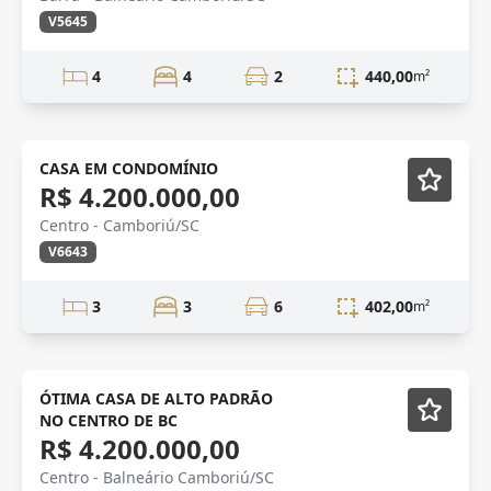
V5645
4
4
2
440,00
m²
CASA EM CONDOMÍNIO
R$ 4.200.000,00
Centro - Camboriú/SC
V6643
3
3
6
402,00
m²
VENDA
Semi-Novo
ÓTIMA CASA DE ALTO PADRÃO
NO CENTRO DE BC
R$ 4.200.000,00
Centro - Balneário Camboriú/SC