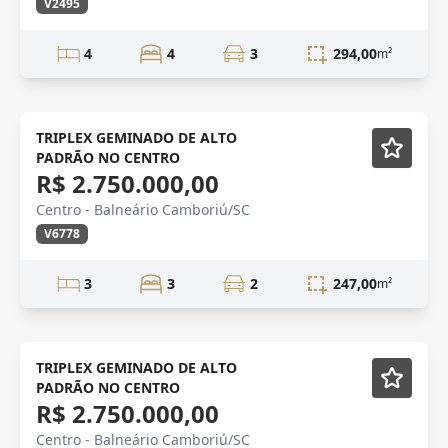
V2495
4
4
3
294,00
m²
Novidade
TRIPLEX GEMINADO DE ALTO
PADRÃO NO CENTRO
R$ 2.750.000,00
Centro - Balneário Camboriú/SC
V6778
3
3
2
247,00
m²
Novidade
TRIPLEX GEMINADO DE ALTO
PADRÃO NO CENTRO
R$ 2.750.000,00
Centro - Balneário Camboriú/SC