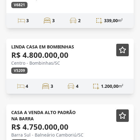
V6821
3
3
2
339,00
m²
VENDA
Mobiliado
LINDA CASA EM BOMBINHAS
R$ 4.800.000,00
Centro - Bombinhas/SC
V5209
4
3
4
1.200,00
m²
VENDA
Mobiliado
CASA A VENDA ALTO PADRÃO
NA BARRA
R$ 4.750.000,00
Barra Sul - Balneário Camboriú/SC