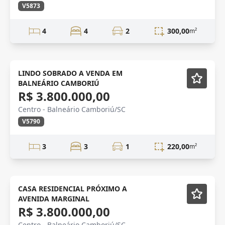
V5873
4
4
2
300,00
m²
NOVIDADE
LINDO SOBRADO A VENDA EM
BALNEÁRIO CAMBORIÚ
R$ 3.800.000,00
Centro - Balneário Camboriú/SC
V5790
3
3
1
220,00
m²
VENDA
Mobiliado
CASA RESIDENCIAL PRÓXIMO A
AVENIDA MARGINAL
R$ 3.800.000,00
Centro - Balneário Camboriú/SC