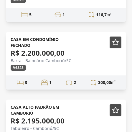
5
1
116,7
m²
Novidade
CASA EM CONDOMÍNIO
FECHADO
R$ 2.200.000,00
Barra - Balneário Camboriú/SC
V6823
3
1
2
300,00
m²
OPORTUNIDADE
CASA ALTO PADRÃO EM
CAMBORIÚ
R$ 2.195.000,00
Tabuleiro - Camboriú/SC