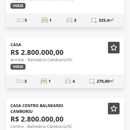
V6828
5
1
3
325,4
m²
Novidade
CASA
R$ 2.800.000,00
Ariribá - Balneário Camboriú/SC
V6826
3
1
4
270,00
m²
CASA CENTRO BALNEARIO
CAMBORIU
R$ 2.800.000,00
Centro - Balneário Camboriú/SC