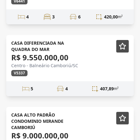
V6441
4
3
6
420,00
m²
VENDA
Semi-mobiliado
CASA DIFERENCIADA NA
QUADRA DO MAR
R$ 9.550.000,00
Centro - Balneário Camboriú/SC
V5337
5
4
407,89
m²
NOVIDADE
Mobiliado
CASA ALTO PADRÃO
CONDOMINIO MIRANDE
CAMBORIÚ
R$ 9.000.000,00