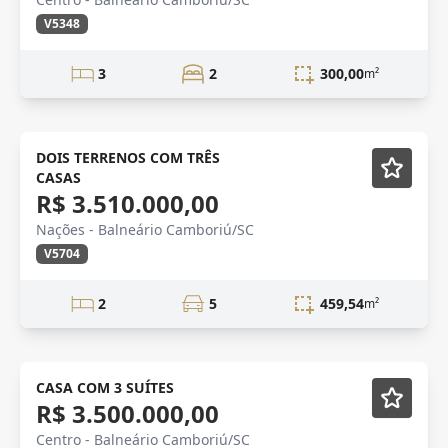
V5348
3
2
300,00
m²
VENDA
DOIS TERRENOS COM TRÊS
CASAS
R$ 3.510.000,00
Nações - Balneário Camboriú/SC
V5704
2
5
459,54
m²
CASA COM 3 SUÍTES
R$ 3.500.000,00
Centro - Balneário Camboriú/SC