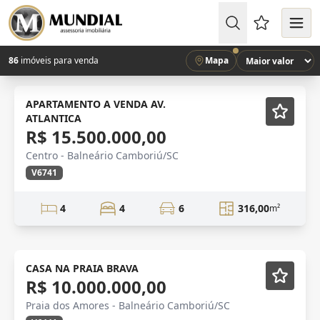
Favoritos (
86
imóveis para venda
Mapa
Mobiliado
APARTAMENTO A VENDA AV.
ATLANTICA
R$ 15.500.000,00
Centro - Balneário Camboriú/SC
V6741
4
4
6
316,00
m²
Mobiliado
CASA NA PRAIA BRAVA
R$ 10.000.000,00
Praia dos Amores - Balneário Camboriú/SC