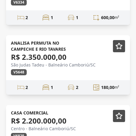
V6334
2
1
1
600,00
m²
VENDA
ANALISA PERMUTA NO
CAMPECHE E RIO TAVARES
R$ 2.350.000,00
São Judas Tadeu - Balneário Camboriú/SC
V5648
2
1
2
180,00
m²
Novidade
CASA COMERCIAL
R$ 2.200.000,00
Centro - Balneário Camboriú/SC
V6825