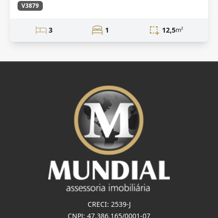
V3879
3
1
12,5
m²
CRECI: 2539-J
CNPJ: 47.386.165/0001-07