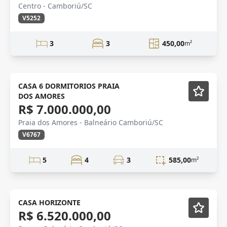
Centro - Camboriú/SC
V5252
3
3
450,00
m²
CASA 6 DORMITORIOS PRAIA
DOS AMORES
R$ 7.000.000,00
Praia dos Amores - Balneário Camboriú/SC
V6767
5
4
3
585,00
m²
Novidade
CASA HORIZONTE
R$ 6.520.000,00