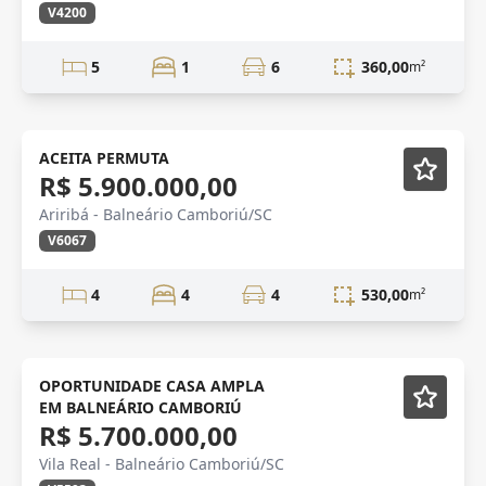
V4200
5
1
6
360,00
m²
VENDA
ACEITA PERMUTA
R$ 5.900.000,00
Ariribá - Balneário Camboriú/SC
V6067
4
4
4
530,00
m²
VENDA
Mobiliado
OPORTUNIDADE CASA AMPLA
EM BALNEÁRIO CAMBORIÚ
R$ 5.700.000,00
Vila Real - Balneário Camboriú/SC