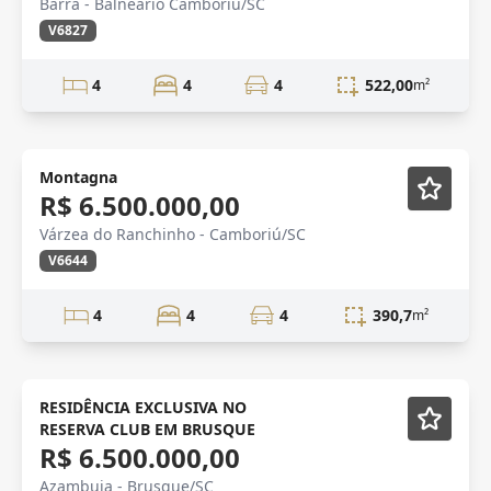
Barra - Balneário Camboriú/SC
V6827
4
4
4
522,00
m²
Lançamento
Montagna
R$ 6.500.000,00
Várzea do Ranchinho - Camboriú/SC
V6644
4
4
4
390,7
m²
VENDA
Mobiliado
RESIDÊNCIA EXCLUSIVA NO
RESERVA CLUB EM BRUSQUE
R$ 6.500.000,00
Azambuja - Brusque/SC