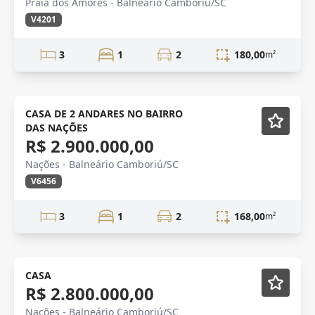
Praia dos Amores - Balneário Camboriú/SC
V4201
3
1
2
180,00
m²
CASA DE 2 ANDARES NO BAIRRO
DAS NAÇÕES
R$ 2.900.000,00
Nações - Balneário Camboriú/SC
V6456
3
1
2
168,00
m²
Novidade
CASA
R$ 2.800.000,00
Nações - Balneário Camboriú/SC