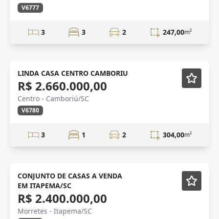
V6777
3
3
2
247,00
m²
VENDA
LINDA CASA CENTRO CAMBORIU
R$ 2.660.000,00
Centro - Camboriú/SC
V6780
3
1
2
304,00
m²
itapema
CONJUNTO DE CASAS A VENDA
EM ITAPEMA/SC
R$ 2.400.000,00
Morretes - Itapema/SC