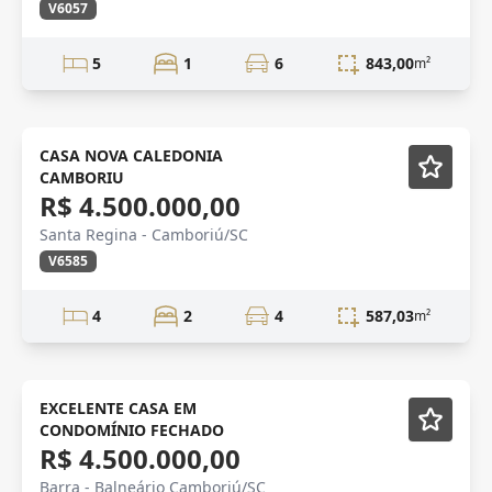
V6057
5
1
6
843,00
m²
CASA NOVA CALEDONIA
CAMBORIU
R$ 4.500.000,00
Santa Regina - Camboriú/SC
V6585
4
2
4
587,03
m²
ALTO PADRÃO
Em Construção
EXCELENTE CASA EM
CONDOMÍNIO FECHADO
R$ 4.500.000,00
Barra - Balneário Camboriú/SC