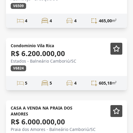
V6509
4
4
4
465,00
m²
Novidade
Condominio Vila Rica
R$ 6.200.000,00
Estados - Balneário Camboriú/SC
V6824
5
5
4
605,18
m²
CASA A VENDA NA PRAIA DOS
AMORES
R$ 6.000.000,00
Praia dos Amores - Balneário Camboriú/SC