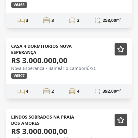
V6463
3
3
3
258,00
m²
CASA 4 DORMITORIOS NOVA
ESPERANÇA
R$ 3.000.000,00
Nova Esperança - Balneário Camboriú/SC
V6507
4
2
4
392,00
m²
LINDO SOBRADO
LINDOS SOBRADOS NA PRAIA
DOS AMORES
R$ 3.000.000,00