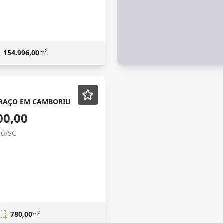
154.996,00
m²
RAÇO EM CAMBORIU
00,00
iú/SC
780,00
m²