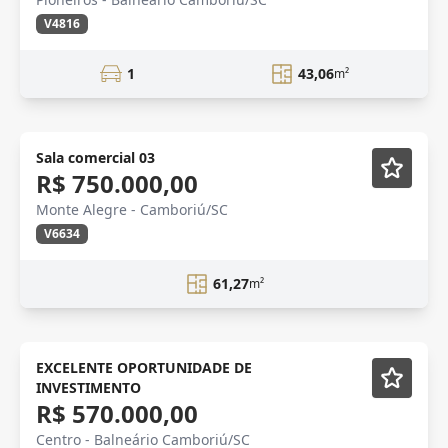
V4816
1
43,06
m²
Sala comercial 03
R$ 750.000,00
Monte Alegre - Camboriú/SC
V6634
61,27
m²
ALTO PADRÃO
Mobiliado
EXCELENTE OPORTUNIDADE DE
INVESTIMENTO
R$ 570.000,00
Centro - Balneário Camboriú/SC