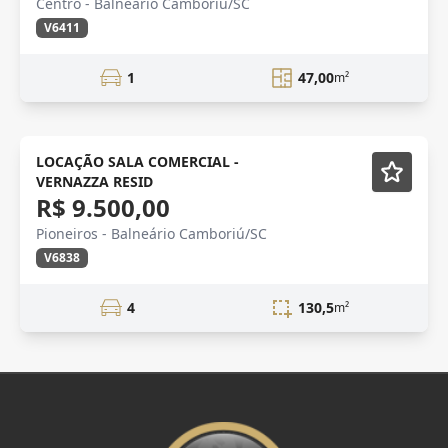
Centro - Balneário Camboriú/SC
V6411
1
47,00
m²
Novidade
LOCAÇÃO SALA COMERCIAL -
VERNAZZA RESID
R$ 9.500,00
Pioneiros - Balneário Camboriú/SC
V6838
4
130,5
m²