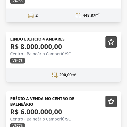
V4755
2
448,87
m²
VENDA
LINDO EDIFICIO 4 ANDARES
R$ 8.000.000,00
Centro - Balneário Camboriú/SC
V6473
290,00
m²
VENDA
Semi-mobiliado
PRÉDIO A VENDA NO CENTRO DE
BALNEÁRIO
R$ 6.000.000,00
Centro - Balneário Camboriú/SC
V5776