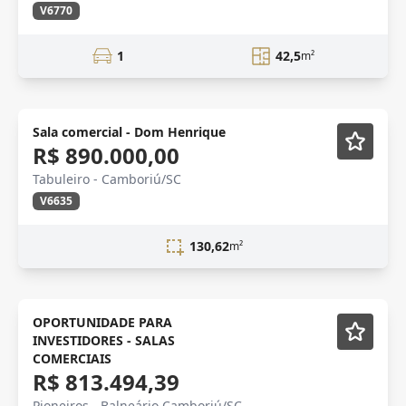
V6770
1
42,5
m²
Lançamento
Sala comercial - Dom Henrique
R$ 890.000,00
Tabuleiro - Camboriú/SC
V6635
130,62
m²
OPORTUNIDADE PARA
INVESTIDORES - SALAS
COMERCIAIS
R$ 813.494,39
Pioneiros - Balneário Camboriú/SC