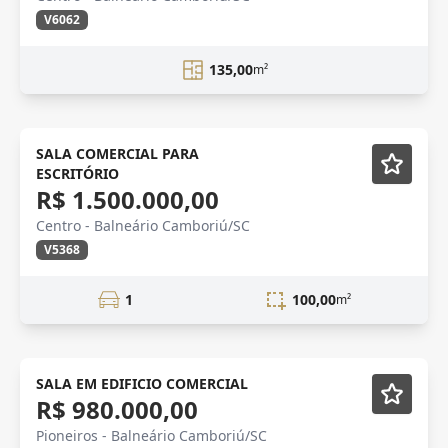
V6062
135,00
m²
VENDA
Mobiliado
SALA COMERCIAL PARA
ESCRITÓRIO
R$ 1.500.000,00
Centro - Balneário Camboriú/SC
V5368
1
100,00
m²
VENDA
SALA EM EDIFICIO COMERCIAL
R$ 980.000,00
Pioneiros - Balneário Camboriú/SC