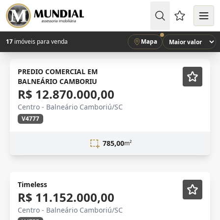
Favoritos (
17
imóveis para venda
Mapa
PREDIO COMERCIAL EM
BALNEÁRIO CAMBORIU
R$ 12.870.000,00
Centro - Balneário Camboriú/SC
V4777
785,00
m²
Lançamento
Vídeo
Timeless
R$ 11.152.000,00
Centro - Balneário Camboriú/SC