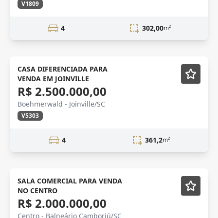
V1809
4
302,00
m²
VENDA
CASA DIFERENCIADA PARA
VENDA EM JOINVILLE
R$ 2.500.000,00
Boehmerwald - Joinville/SC
V5303
4
361,2
m²
Semi-Novo
SALA COMERCIAL PARA VENDA
NO CENTRO
R$ 2.000.000,00
Centro - Balneário Camboriú/SC