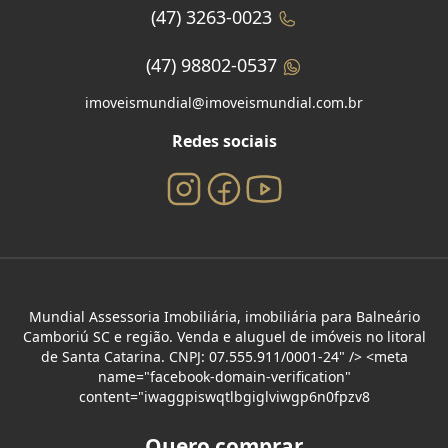
(47) 3263-0023
(47) 98802-0537
imoveismundial@imoveismundial.com.br
Redes sociais
Mundial Assessoria Imobiliária, imobiliária para Balneário
Camboriú SC e região. Venda e aluguel de imóveis no litoral
de Santa Catarina. CNPJ: 07.555.911/0001-24" /> <meta
name="facebook-domain-verification"
content="iwaggpiswqtlbgiglviwgp6n0fpzv8
Quero comprar