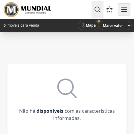
Favoritos (
0
imóveis para venda
Mapa
Não há
disponíveis
com as características
informadas.