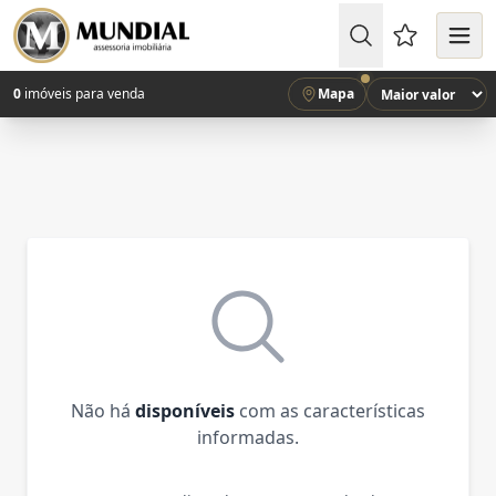
Favoritos (
0
imóveis para venda
Mapa
Não há
disponíveis
com as características
informadas.