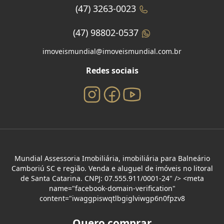
(47) 3263-0023
(47) 98802-0537
imoveismundial@imoveismundial.com.br
Redes sociais
Mundial Assessoria Imobiliária, imobiliária para Balneário
Camboriú SC e região. Venda e aluguel de imóveis no litoral
de Santa Catarina. CNPJ: 07.555.911/0001-24" /> <meta
name="facebook-domain-verification"
content="iwaggpiswqtlbgiglviwgp6n0fpzv8
Quero comprar