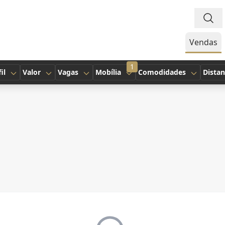
Vendas
1
il
Valor
Vagas
Mobília
Comodidades
Distan