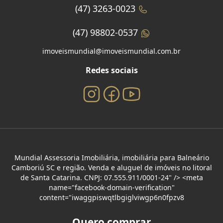
(47) 3263-0023
(47) 98802-0537
imoveismundial@imoveismundial.com.br
Redes sociais
Mundial Assessoria Imobiliária, imobiliária para Balneário
Camboriú SC e região. Venda e aluguel de imóveis no litoral
de Santa Catarina. CNPJ: 07.555.911/0001-24" /> <meta
name="facebook-domain-verification"
content="iwaggpiswqtlbgiglviwgp6n0fpzv8
Quero comprar