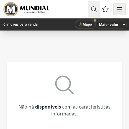
Favoritos (
0
imóveis para venda
Mapa
Não há
disponíveis
com as características
informadas.