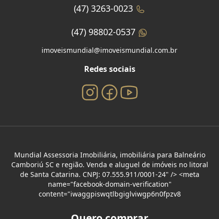
(47) 3263-0023
(47) 98802-0537
imoveismundial@imoveismundial.com.br
Redes sociais
Mundial Assessoria Imobiliária, imobiliária para Balneário
Camboriú SC e região. Venda e aluguel de imóveis no litoral
de Santa Catarina. CNPJ: 07.555.911/0001-24" /> <meta
name="facebook-domain-verification"
content="iwaggpiswqtlbgiglviwgp6n0fpzv8
Quero comprar