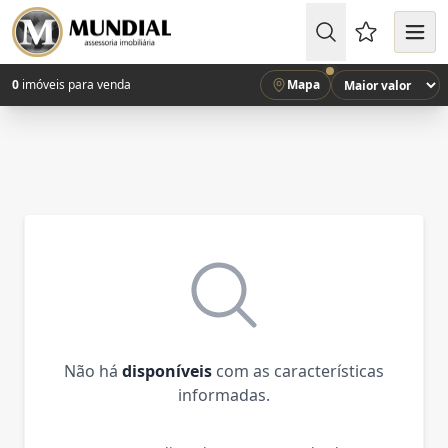
Favoritos (
0
imóveis para venda
Mapa
Não há
disponíveis
com as características
informadas.