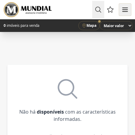
Favoritos (
0
imóveis para venda
Mapa
Não há
disponíveis
com as características
informadas.