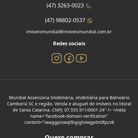
(47) 3263-0023
(47) 98802-0537
imoveismundial@imoveismundial.com.br
Redes sociais
Mundial Assessoria Imobiliária, imobiliária para Balneário
Camboriú SC e região. Venda e aluguel de imóveis no litoral
de Santa Catarina. CNPJ: 07.555.911/0001-24" /> <meta
name="facebook-domain-verification"
content="iwaggpiswqtlbgiglviwgp6n0fpzv8
Quero comprar