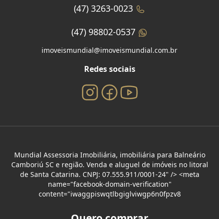
(47) 3263-0023
(47) 98802-0537
imoveismundial@imoveismundial.com.br
Redes sociais
Mundial Assessoria Imobiliária, imobiliária para Balneário
Camboriú SC e região. Venda e aluguel de imóveis no litoral
de Santa Catarina. CNPJ: 07.555.911/0001-24" /> <meta
name="facebook-domain-verification"
content="iwaggpiswqtlbgiglviwgp6n0fpzv8
Quero comprar