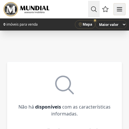
Favoritos (
0
imóveis para venda
Mapa
Não há
disponíveis
com as características
informadas.