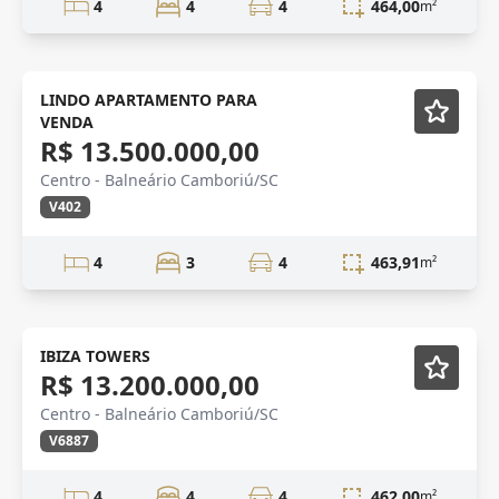
4
4
4
464,00
m²
VENDA
LINDO APARTAMENTO PARA
VENDA
R$ 13.500.000,00
Centro - Balneário Camboriú/SC
V402
4
3
4
463,91
m²
Novidade
IBIZA TOWERS
R$ 13.200.000,00
Centro - Balneário Camboriú/SC
V6887
4
4
4
462,00
m²