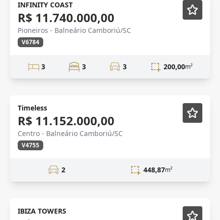
Novidade
Lançamento
INFINITY COAST
R$ 11.740.000,00
Pioneiros - Balneário Camboriú/SC
V6784
3
3
3
200,00
m²
Lançamento
Vídeo
Timeless
R$ 11.152.000,00
Centro - Balneário Camboriú/SC
V4755
2
448,87
m²
Novidade
IBIZA TOWERS