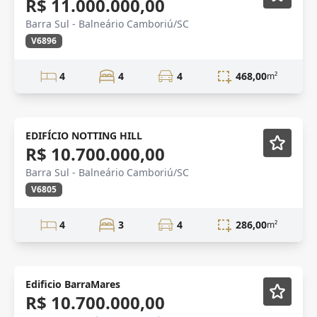
R$ 11.000.000,00
Barra Sul - Balneário Camboriú/SC
V6896
4
4
4
468,00
m²
Novidade
EDIFÍCIO NOTTING HILL
R$ 10.700.000,00
Barra Sul - Balneário Camboriú/SC
V6805
4
3
4
286,00
m²
Edificio BarraMares
R$ 10.700.000,00