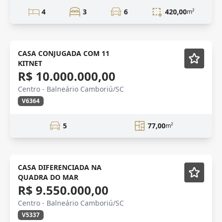
4
3
6
420,00
m²
Mobiliado
CASA CONJUGADA COM 11
KITNET
R$ 10.000.000,00
Centro - Balneário Camboriú/SC
V6364
5
77,00
m²
VENDA
Semi-mobiliado
CASA DIFERENCIADA NA
QUADRA DO MAR
R$ 9.550.000,00
Centro - Balneário Camboriú/SC
V5337