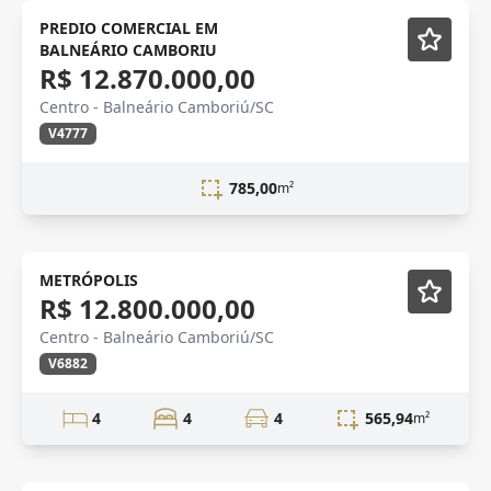
PREDIO COMERCIAL EM
BALNEÁRIO CAMBORIU
R$ 12.870.000,00
Centro - Balneário Camboriú/SC
V4777
785,00
m²
Novidade
METRÓPOLIS
R$ 12.800.000,00
Centro - Balneário Camboriú/SC
V6882
4
4
4
565,94
m²