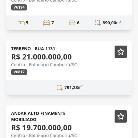
V6194
5
7
6
890,00
m²
Novidade
TERRENO - RUA 1131
R$ 21.000.000,00
Centro - Balneário Camboriú/SC
V6817
791,23
m²
NOVIDADE
Mobiliado
ANDAR ALTO FINAMENTE
MOBILIADO
R$ 19.700.000,00
Centro - Balneário Camboriú/SC