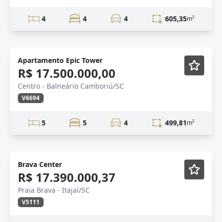
4
4
4
605,35
m²
Apartamento Epic Tower
R$ 17.500.000,00
Centro - Balneário Camboriú/SC
V6694
5
5
4
499,81
m²
Lançamento
Vídeo
Brava Center
R$ 17.390.000,37
Praia Brava - Itajaí/SC
V5111