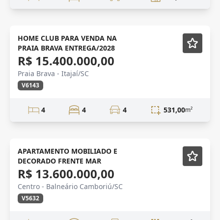
PRAIA BRAVA
HOME CLUB PARA VENDA NA
PRAIA BRAVA ENTREGA/2028
R$ 15.400.000,00
Praia Brava - Itajaí/SC
V6143
4
4
4
531,00
m²
VENDA
APARTAMENTO MOBILIADO E
DECORADO FRENTE MAR
R$ 13.600.000,00
Centro - Balneário Camboriú/SC
V5632