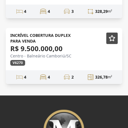
4
4
3
328,29
m²
DUPLEX
Mobiliado
INCRÍVEL COBERTURA DUPLEX
PARA VENDA
R$ 9.500.000,00
Centro - Balneário Camboriú/SC
V6270
4
4
2
326,78
m²