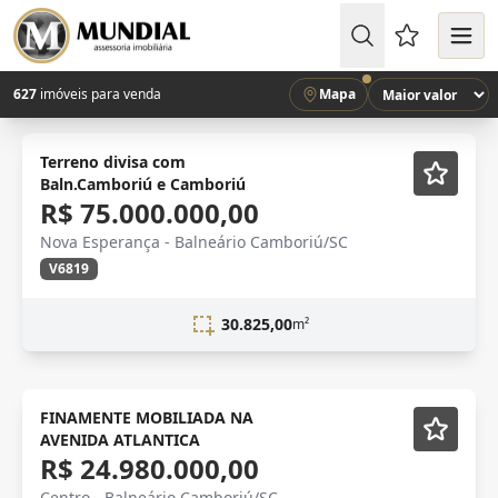
Favoritos (
627
imóveis para venda
Mapa
Novidade
Terreno divisa com
Baln.Camboriú e Camboriú
R$ 75.000.000,00
Nova Esperança - Balneário Camboriú/SC
V6819
30.825,00
m²
VISTA MAR
Mobiliado
FINAMENTE MOBILIADA NA
AVENIDA ATLANTICA
R$ 24.980.000,00
Centro - Balneário Camboriú/SC