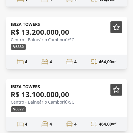
Novidade
IBIZA TOWERS
R$ 13.200.000,00
Centro - Balneário Camboriú/SC
V6880
4
4
4
464,00
m²
Novidade
IBIZA TOWERS
R$ 13.100.000,00
Centro - Balneário Camboriú/SC
V6877
4
4
4
464,00
m²