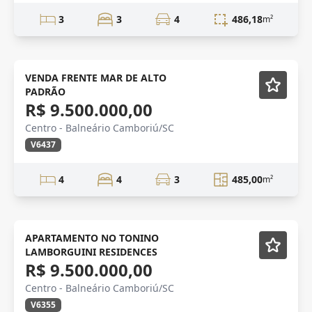
3
3
4
486,18
m²
NOVIDADE
Mobiliado
VENDA FRENTE MAR DE ALTO
PADRÃO
R$ 9.500.000,00
Centro - Balneário Camboriú/SC
V6437
4
4
3
485,00
m²
ALTO PADRÃO
Lançamento
APARTAMENTO NO TONINO
LAMBORGUINI RESIDENCES
R$ 9.500.000,00
Centro - Balneário Camboriú/SC
V6355