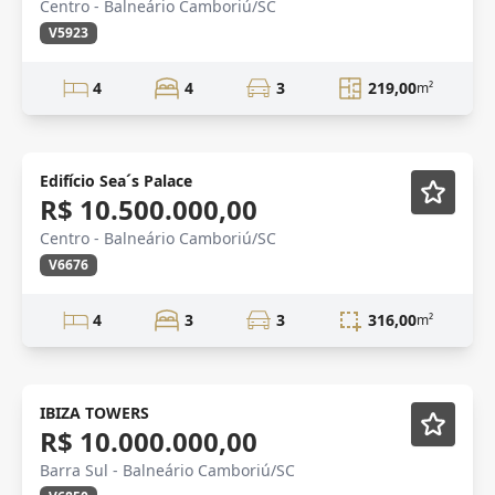
Centro - Balneário Camboriú/SC
V5923
4
4
3
219,00
m²
Edifício Sea´s Palace
R$ 10.500.000,00
Centro - Balneário Camboriú/SC
V6676
4
3
3
316,00
m²
Novidade
IBIZA TOWERS
R$ 10.000.000,00
Barra Sul - Balneário Camboriú/SC