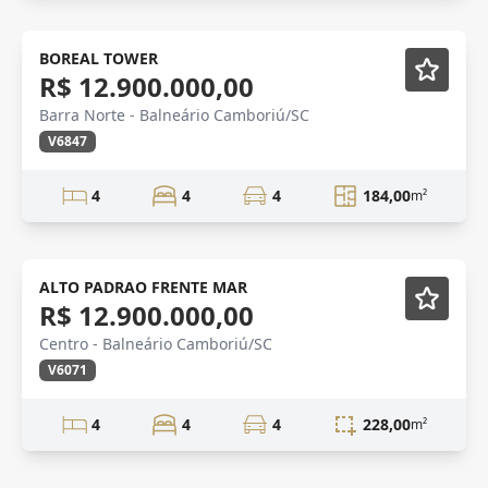
Novidade
BOREAL TOWER
R$ 12.900.000,00
Barra Norte - Balneário Camboriú/SC
V6847
4
4
4
184,00
m²
CONSTRUÇÃO
Em Construção
ALTO PADRAO FRENTE MAR
R$ 12.900.000,00
Centro - Balneário Camboriú/SC
V6071
4
4
4
228,00
m²