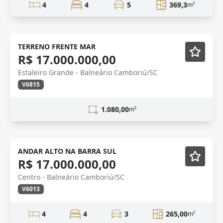
4
4
5
369,3
m²
Novidade
TERRENO FRENTE MAR
R$ 17.000.000,00
Estaleiro Grande - Balneário Camboriú/SC
V6815
1.080,00
m²
ANDAR ALTO NA BARRA SUL
R$ 17.000.000,00
Centro - Balneário Camboriú/SC
V6013
4
4
3
265,00
m²