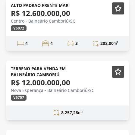
CONSTRUÇÃO
Em Construção
ALTO PADRAO FRENTE MAR
R$ 12.600.000,00
Centro - Balneário Camboriú/SC
V6072
4
4
3
202,00
m²
NOVIDADE
TERRENO PARA VENDA EM
BALNEÁRIO CAMBORIÚ
R$ 12.000.000,00
Nova Esperança - Balneário Camboriú/SC
V5707
8.257,28
m²