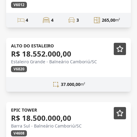
V6012
4
4
3
265,00
m²
Novidade
ALTO DO ESTALEIRO
R$ 18.552.000,00
Estaleiro Grande - Balneário Camboriú/SC
V6820
37.000,00
m²
FRENTE MAR
Mobiliado
EPIC TOWER
R$ 18.500.000,00
Barra Sul - Balneário Camboriú/SC
V4608