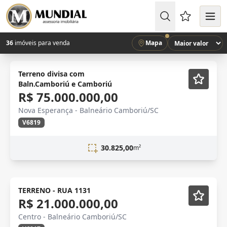
Favoritos (
36
imóveis para venda
Mapa
Novidade
Terreno divisa com
Baln.Camboriú e Camboriú
R$ 75.000.000,00
Nova Esperança - Balneário Camboriú/SC
V6819
30.825,00
m²
Novidade
TERRENO - RUA 1131
R$ 21.000.000,00
Centro - Balneário Camboriú/SC