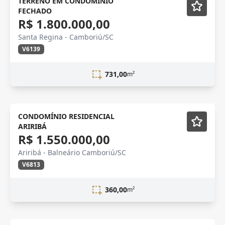
TERRENO EM CONDOMINIO
FECHADO
R$ 1.800.000,00
Santa Regina - Camboriú/SC
V6139
731,00
m²
Novidade
CONDOMÍNIO RESIDENCIAL
ARIRIBÁ
R$ 1.550.000,00
Ariribá - Balneário Camboriú/SC
V6813
360,00
m²