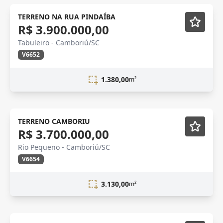
TERRENO NA RUA PINDAÍBA
R$ 3.900.000,00
Tabuleiro - Camboriú/SC
V6652
1.380,00
m²
TERRENO CAMBORIU
R$ 3.700.000,00
Rio Pequeno - Camboriú/SC
V6654
3.130,00
m²
Novidade