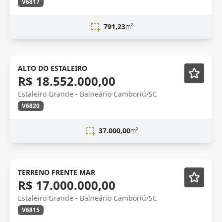
V6817
791,23
m²
Novidade
ALTO DO ESTALEIRO
R$ 18.552.000,00
Estaleiro Grande - Balneário Camboriú/SC
V6820
37.000,00
m²
Novidade
TERRENO FRENTE MAR
R$ 17.000.000,00
Estaleiro Grande - Balneário Camboriú/SC
V6815