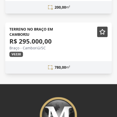
200,00
m²
terreno
TERRENO NO BRAÇO EM
CAMBORIU
R$ 295.000,00
Braço - Camboriú/SC
V6338
780,00
m²