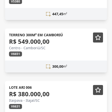
V5380
447,45
m²
Lançamento
TERRENO 300M² EM CAMBORIÚ
R$ 549.000,00
Centro - Camboriú/SC
V6651
300,00
m²
LOTE ARI 006
R$ 380.000,00
Itaipava - Itajaí/SC
V6631