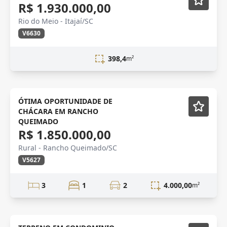
R$ 1.930.000,00
Rio do Meio - Itajaí/SC
V6630
398,4
m²
VENDA
Mobiliado
ÓTIMA OPORTUNIDADE DE
CHÁCARA EM RANCHO
QUEIMADO
R$ 1.850.000,00
Rural - Rancho Queimado/SC
V5627
3
1
2
4.000,00
m²