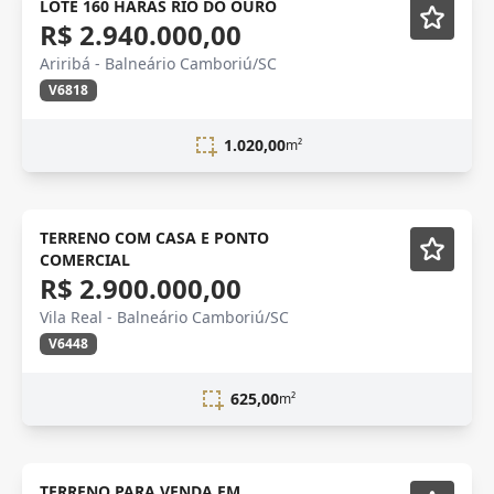
LOTE 160 HARAS RIO DO OURO
R$ 2.940.000,00
Ariribá - Balneário Camboriú/SC
V6818
1.020,00
m²
TERRENO COM CASA E PONTO
COMERCIAL
R$ 2.900.000,00
Vila Real - Balneário Camboriú/SC
V6448
625,00
m²
venda
TERRENO PARA VENDA EM