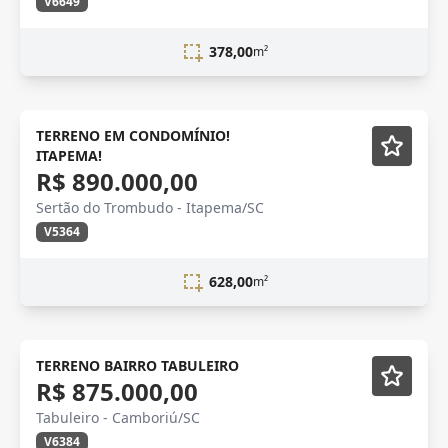
V6649
378,00
m²
VENDA
Em Construção
TERRENO EM CONDOMÍNIO!
ITAPEMA!
Vídeo
R$ 890.000,00
Sertão do Trombudo - Itapema/SC
V5364
628,00
m²
TERRENO BAIRRO TABULEIRO
R$ 875.000,00
Tabuleiro - Camboriú/SC
V6384