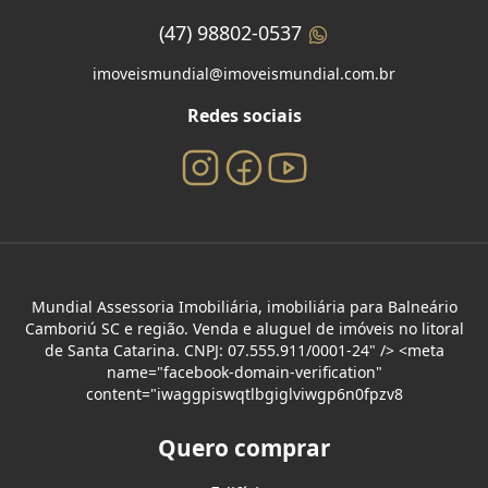
(47) 98802-0537
imoveismundial@imoveismundial.com.br
Redes sociais
Mundial Assessoria Imobiliária, imobiliária para Balneário
Camboriú SC e região. Venda e aluguel de imóveis no litoral
de Santa Catarina. CNPJ: 07.555.911/0001-24" /> <meta
name="facebook-domain-verification"
content="iwaggpiswqtlbgiglviwgp6n0fpzv8
Quero comprar