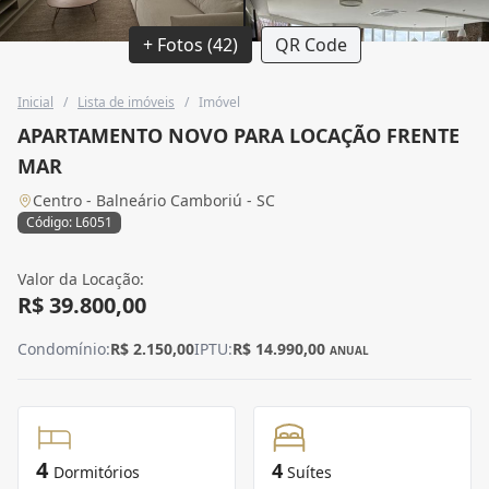
+ Fotos (42)
QR Code
Inicial
/
Lista de imóveis
/
Imóvel
APARTAMENTO NOVO PARA LOCAÇÃO FRENTE
MAR
Centro - Balneário Camboriú - SC
Código: L6051
Valor da Locação:
R$ 39.800,00
Condomínio:
R$ 2.150,00
IPTU:
R$ 14.990,00
ANUAL
4
4
Dormitórios
Suítes