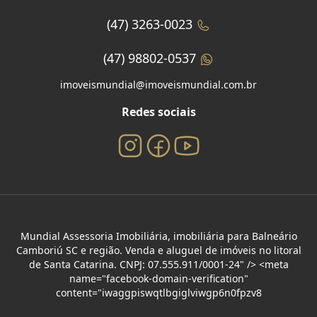
(47) 3263-0023
(47) 98802-0537
imoveismundial@imoveismundial.com.br
Redes sociais
Mundial Assessoria Imobiliária, imobiliária para Balneário
Camboriú SC e região. Venda e aluguel de imóveis no litoral
de Santa Catarina. CNPJ: 07.555.911/0001-24" /> <meta
name="facebook-domain-verification"
content="iwaggpiswqtlbgiglviwgp6n0fpzv8