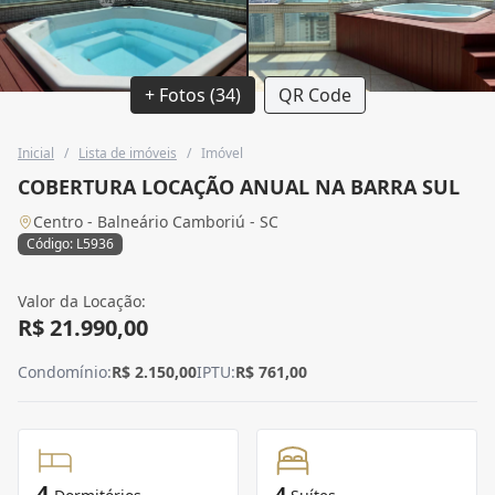
+ Fotos (34)
QR Code
Inicial
/
Lista de imóveis
/
Imóvel
COBERTURA LOCAÇÃO ANUAL NA BARRA SUL
Centro - Balneário Camboriú - SC
Código: L5936
Valor da Locação:
R$ 21.990,00
Condomínio:
R$ 2.150,00
IPTU:
R$ 761,00
4
4