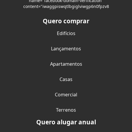
name="facebook-domain-verification"
content="iwaggpiswqtlbgiglviwgp6n0fpzv8
Quero comprar
Edifícios
Lançamentos
Apartamentos
Casas
Comercial
Terrenos
Quero alugar anual