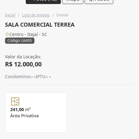
Inicial
/
Lista de imóveis
/
Imóvel
SALA COMERCIAL TERREA
Centro - Itajaí - SC
Código: L6495
Valor da Locação:
R$ 12.000,00
Condomínio:
- -
IPTU:
- -
241,00
m²
Área Privativa